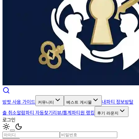
방팟 사용 가이드
내파티 정보
방탈
커뮤니티
베스트 게시물
출 취소알람
파티 자동찾기
리뷰/통계
파티원 랭킹
후기 라운지
로그인