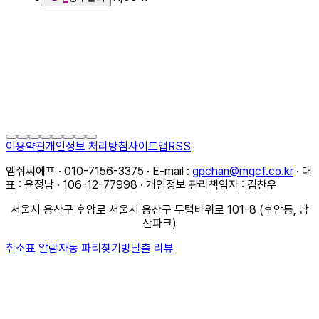
이용약관
개인정보 처리방침
사이트맵
RSS
엠쥐씨에프 · 010-7156-3375 · E-mail :
gpchan@mgcf.co.kr
· 대
표 : 윤정남 · 106-12-77998 · 개인정보 관리책임자 : 김찬우
서울시 용산구 후암로 서울시 용산구 두텁바위로 101-8 (후암동, 남
산파크)
취소표 알람
자동 파티찾기
방탈출 리뷰