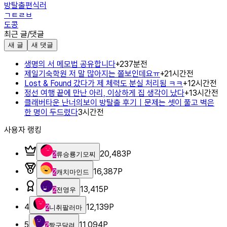
방탈출편식러
ㄱㅌㄹㅂ
도콩
최근 글/댓글
새 글
새 댓글
생명의 서 메모법 공유합니다
+
2
37분전
제일기숙학원 저 말 많아지는 쫄보인데요ㅠ
+
2
1시간전
Lost & Found 갔다가 제 체력도 분실 처리됨 ㅋㅋ
+
1
2시간전
정선 여행 끝에 만난 아리, 이상하게 집 생각이 났다
+
1
3시간전
클래버타운 난너의보이 방탈출 후기｜문제는 셋이 풀고 벽은
한 명이 두드렸다
3시간전
사용자 랭킹
20,483
P
2
류승룡기모찌
16,387
P
2
캐치마인드
13,415
P
2
전영우
4
12,139
P
2
니취팔러마
5
11,094
P
2
짱구달려