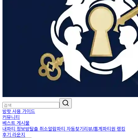
방팟 사용 가이드
커뮤니티
베스트 게시물
내파티 정보
방탈출 취소알람
파티 자동찾기
리뷰/통계
파티원 랭킹
후기 라운지