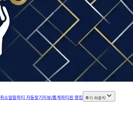
 취소알람
파티 자동찾기
리뷰/통계
파티원 랭킹
후기 라운지