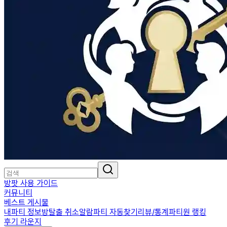
방팟 사용 가이드
커뮤니티
베스트 게시물
내파티 정보
방탈출 취소알람
파티 자동찾기
리뷰/통계
파티원 랭킹
후기 라운지