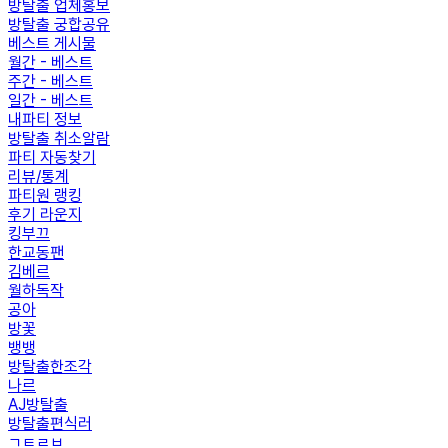
방탈출 업체홍보
방탈출 궁합공유
베스트 게시물
월간 - 베스트
주간 - 베스트
일간 - 베스트
내파티 정보
방탈출 취소알람
파티 자동찾기
리뷰/통계
파티원 랭킹
후기 라운지
킹부끄
한교동팬
김베르
월하독작
공아
방꽃
뱅뱅
방탈출한조각
나르
AJ방탈출
방탈출편식러
ㄱㅌㄹㅂ