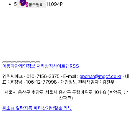
5
11,094
P
2
짱구달려
이용약관
개인정보 처리방침
사이트맵
RSS
엠쥐씨에프 · 010-7156-3375 · E-mail :
gpchan@mgcf.co.kr
· 대
표 : 윤정남 · 106-12-77998 · 개인정보 관리책임자 : 김찬우
서울시 용산구 후암로 서울시 용산구 두텁바위로 101-8 (후암동, 남
산파크)
취소표 알람
자동 파티찾기
방탈출 리뷰