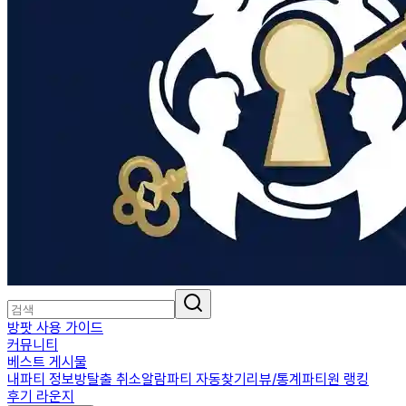
방팟 사용 가이드
커뮤니티
베스트 게시물
내파티 정보
방탈출 취소알람
파티 자동찾기
리뷰/통계
파티원 랭킹
후기 라운지