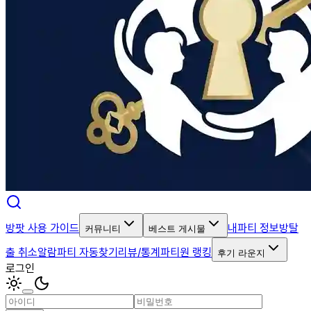
방팟 사용 가이드
내파티 정보
방탈
커뮤니티
베스트 게시물
출 취소알람
파티 자동찾기
리뷰/통계
파티원 랭킹
후기 라운지
로그인