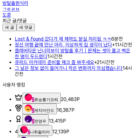
방탈출편식러
ㄱㅌㄹㅂ
도콩
최근 글/댓글
새 글
새 댓글
Lost & Found 갔다가 제 체력도 분실 처리됨 ㅋㅋ
6분전
정선 여행 끝에 만난 아리, 이상하게 집 생각이 났다
+
1
1시간전
클래버타운 난너의보이 방탈출 후기｜문제는 셋이 풀고 벽은
한 명이 두드렸다
1시간전
큐피드 아카데미 준비물 체크 좀 봐주세요
+
2
1시간전
그 날은 정보 없이 들어가니 작은 변화까지 의심했습니다
14시
간전
사용자 랭킹
20,483
P
2
류승룡기모찌
16,387
P
2
캐치마인드
13,415
P
2
전영우
4
12,139
P
2
니취팔러마