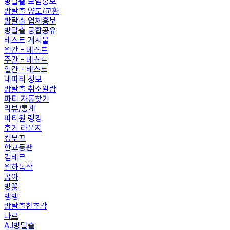
방탈출 모임홍보
방탈출 양도/교환
방탈출 업체홍보
방탈출 궁합공유
베스트 게시물
월간 - 베스트
주간 - 베스트
일간 - 베스트
내파티 정보
방탈출 취소알람
파티 자동찾기
리뷰/통계
파티원 랭킹
후기 라운지
킹부끄
한교동팬
김베르
월하독작
공아
방꽃
뱅뱅
방탈출한조각
나르
AJ방탈출