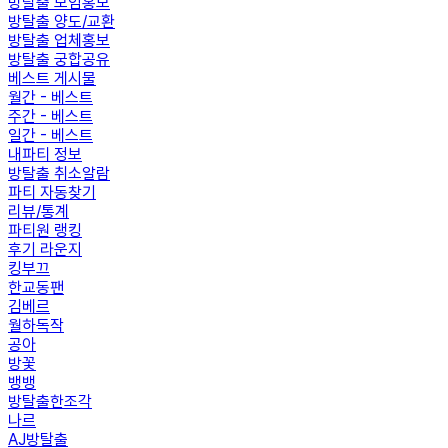
방탈출 모임홍보
방탈출 양도/교환
방탈출 업체홍보
방탈출 궁합공유
베스트 게시물
월간 - 베스트
주간 - 베스트
일간 - 베스트
내파티 정보
방탈출 취소알람
파티 자동찾기
리뷰/통계
파티원 랭킹
후기 라운지
킹부끄
한교동팬
김베르
월하독작
공아
방꽃
뱅뱅
방탈출한조각
나르
AJ방탈출