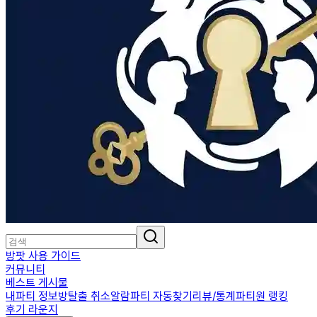
방팟 사용 가이드
커뮤니티
베스트 게시물
내파티 정보
방탈출 취소알람
파티 자동찾기
리뷰/통계
파티원 랭킹
후기 라운지