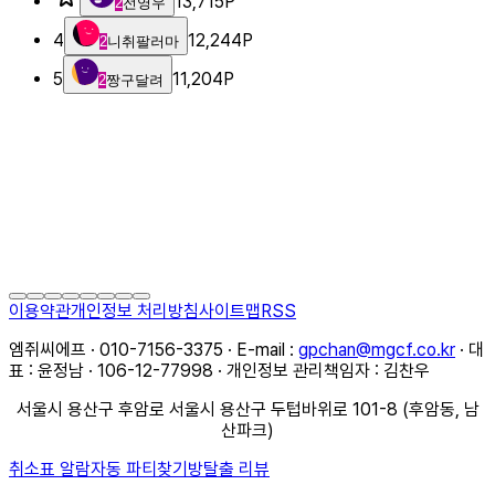
13,715
P
2
전영우
4
12,244
P
2
니취팔러마
5
11,204
P
2
짱구달려
이용약관
개인정보 처리방침
사이트맵
RSS
엠쥐씨에프 · 010-7156-3375 · E-mail :
gpchan@mgcf.co.kr
· 대
표 : 윤정남 · 106-12-77998 · 개인정보 관리책임자 : 김찬우
서울시 용산구 후암로 서울시 용산구 두텁바위로 101-8 (후암동, 남
산파크)
취소표 알람
자동 파티찾기
방탈출 리뷰