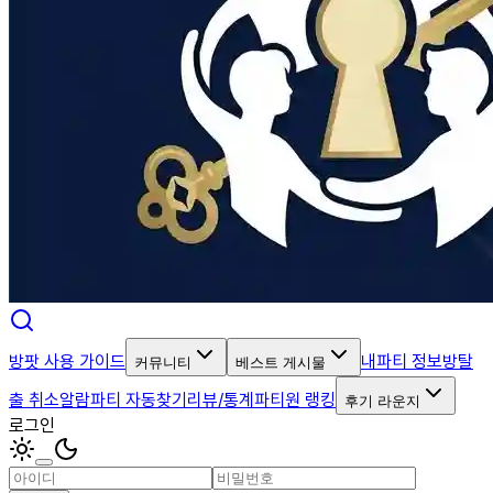
방팟 사용 가이드
내파티 정보
방탈
커뮤니티
베스트 게시물
출 취소알람
파티 자동찾기
리뷰/통계
파티원 랭킹
후기 라운지
로그인