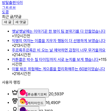
방탈출편식러
ㄱㅌㄹㅂ
도콩
최근 글/댓글
새 글
새 댓글
옛날옛날에는 이야기꾼 한 명이 팀 분위기를 다 만들었습니다
+
1
12시간전
익명의 여자는 이름을 지우자 행동이 더 선명하게 보였습니다
+
2
13시간전
주르륵주르륵은 비 오는 날 예약하면 감정이 너무 무거울까요
+
2
14시간전
커튼콜은 박수 칠 타이밍까지 서로 눈치를 보게 했습니다
+
1
15
시간전
이불 밖은 위험해는 게으름을 합리화해주는 60분이었습니다
+
2
16시간전
사용자 랭킹
20,593
P
2
류승룡기모찌
16,490
P
2
캐치마인드