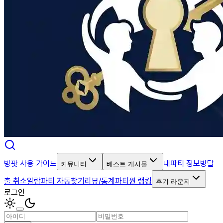
방팟 사용 가이드
내파티 정보
방탈
커뮤니티
베스트 게시물
출 취소알람
파티 자동찾기
리뷰/통계
파티원 랭킹
후기 라운지
로그인