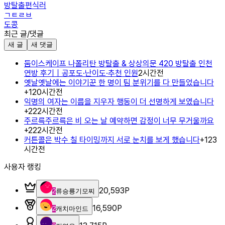
방탈출편식러
ㄱㅌㄹㅂ
도콩
최근 글/댓글
새 글
새 댓글
둠이스케이프 나폴리탄 방탈출 & 상상의문 420 방탈출 인천
연방 후기｜공포도·난이도·추천 인원
2시간전
옛날옛날에는 이야기꾼 한 명이 팀 분위기를 다 만들었습니다
+
1
20시간전
익명의 여자는 이름을 지우자 행동이 더 선명하게 보였습니다
+
2
22시간전
주르륵주르륵은 비 오는 날 예약하면 감정이 너무 무거울까요
+
2
22시간전
커튼콜은 박수 칠 타이밍까지 서로 눈치를 보게 했습니다
+
1
23
시간전
사용자 랭킹
20,593
P
2
류승룡기모찌
16,590
P
2
캐치마인드