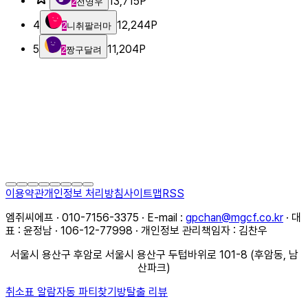
13,715
P
2
전영우
4
12,244
P
2
니취팔러마
5
11,204
P
2
짱구달려
이용약관
개인정보 처리방침
사이트맵
RSS
엠쥐씨에프 · 010-7156-3375 · E-mail :
gpchan@mgcf.co.kr
· 대
표 : 윤정남 · 106-12-77998 · 개인정보 관리책임자 : 김찬우
서울시 용산구 후암로 서울시 용산구 두텁바위로 101-8 (후암동, 남
산파크)
취소표 알람
자동 파티찾기
방탈출 리뷰