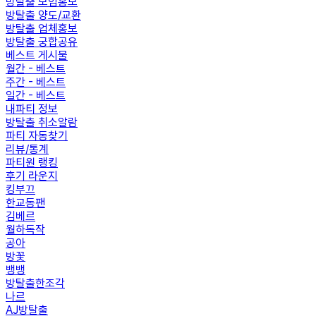
방탈출 모임홍보
방탈출 양도/교환
방탈출 업체홍보
방탈출 궁합공유
베스트 게시물
월간 - 베스트
주간 - 베스트
일간 - 베스트
내파티 정보
방탈출 취소알람
파티 자동찾기
리뷰/통계
파티원 랭킹
후기 라운지
킹부끄
한교동팬
김베르
월하독작
공아
방꽃
뱅뱅
방탈출한조각
나르
AJ방탈출