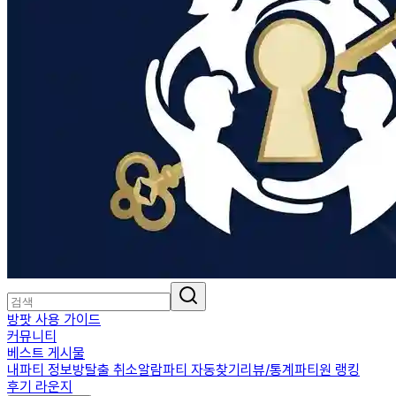
방팟 사용 가이드
커뮤니티
베스트 게시물
내파티 정보
방탈출 취소알람
파티 자동찾기
리뷰/통계
파티원 랭킹
후기 라운지