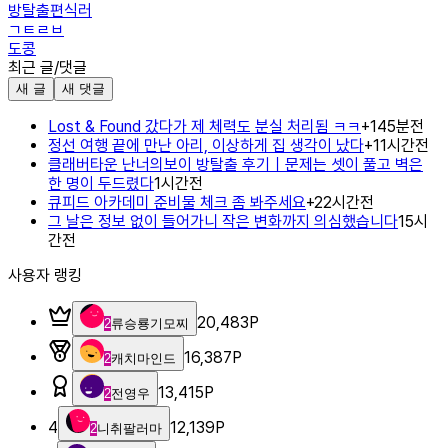
방탈출편식러
ㄱㅌㄹㅂ
도콩
최근 글/댓글
새 글
새 댓글
Lost & Found 갔다가 제 체력도 분실 처리됨 ㅋㅋ
+
1
45분전
정선 여행 끝에 만난 아리, 이상하게 집 생각이 났다
+
1
1시간전
클래버타운 난너의보이 방탈출 후기｜문제는 셋이 풀고 벽은
한 명이 두드렸다
1시간전
큐피드 아카데미 준비물 체크 좀 봐주세요
+
2
2시간전
그 날은 정보 없이 들어가니 작은 변화까지 의심했습니다
15시
간전
사용자 랭킹
20,483
P
2
류승룡기모찌
16,387
P
2
캐치마인드
13,415
P
2
전영우
4
12,139
P
2
니취팔러마