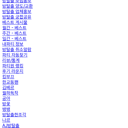
방탈출 모임홍보
방탈출 양도/교환
방탈출 업체홍보
방탈출 궁합공유
베스트 게시물
월간 - 베스트
주간 - 베스트
일간 - 베스트
내파티 정보
방탈출 취소알람
파티 자동찾기
리뷰/통계
파티원 랭킹
후기 라운지
킹부끄
한교동팬
김베르
월하독작
공아
방꽃
뱅뱅
방탈출한조각
나르
AJ방탈출