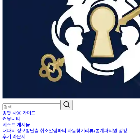
방팟 사용 가이드
커뮤니티
베스트 게시물
내파티 정보
방탈출 취소알람
파티 자동찾기
리뷰/통계
파티원 랭킹
후기 라운지