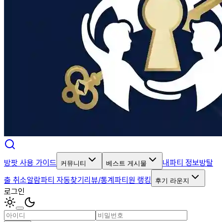
방팟 사용 가이드
내파티 정보
방탈
커뮤니티
베스트 게시물
출 취소알람
파티 자동찾기
리뷰/통계
파티원 랭킹
후기 라운지
로그인