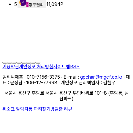
5
11,094
P
2
짱구달려
이용약관
개인정보 처리방침
사이트맵
RSS
엠쥐씨에프 · 010-7156-3375 · E-mail :
gpchan@mgcf.co.kr
· 대
표 : 윤정남 · 106-12-77998 · 개인정보 관리책임자 : 김찬우
서울시 용산구 후암로 서울시 용산구 두텁바위로 101-8 (후암동, 남
산파크)
취소표 알람
자동 파티찾기
방탈출 리뷰