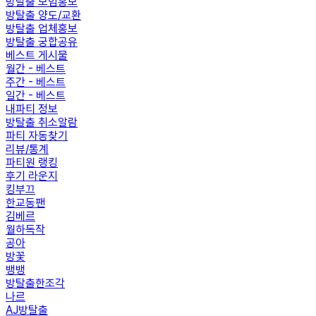
방탈출 모임홍보
방탈출 양도/교환
방탈출 업체홍보
방탈출 궁합공유
베스트 게시물
월간 - 베스트
주간 - 베스트
일간 - 베스트
내파티 정보
방탈출 취소알람
파티 자동찾기
리뷰/통계
파티원 랭킹
후기 라운지
킹부끄
한교동팬
김베르
월하독작
공아
방꽃
뱅뱅
방탈출한조각
나르
AJ방탈출