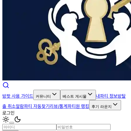
방팟 사용 가이드
내파티 정보
방탈
커뮤니티
베스트 게시물
출 취소알람
파티 자동찾기
리뷰/통계
파티원 랭킹
후기 라운지
로그인