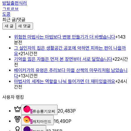
방탈출편식러
ㄱㅌㄹㅂ
도콩
최근 글/댓글
새 글
새 댓글
위험한 마법사는 마법보다 변명 만들기가 더 바빴습니다
+
1
43
분전
그 살인자의 집은 생활공간 공포에 약하면 피하는 편이 나을까
요
+
2
1시간전
기억을 잃은 자들은 먼저 본 장면부터 서로 달랐습니다
+
2
2시간
전
베이커가의 유령은 추리보다 마을 산책의 마무리처럼 남았습니
다
+
1
3시간전
마법사의 세계는 역할을 나눠 들어가면 더 재미있을까요
+
2
4시
간전
사용자 랭킹
20,483
P
2
류승룡기모찌
16,490
P
2
캐치마인드