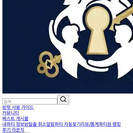
방팟 사용 가이드
커뮤니티
베스트 게시물
내파티 정보
방탈출 취소알람
파티 자동찾기
리뷰/통계
파티원 랭킹
후기 라운지