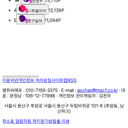
13,715
P
2
전영우
4
12,139
P
2
니취팔러마
5
11,094
P
2
짱구달려
이용약관
개인정보 처리방침
사이트맵
RSS
엠쥐씨에프 · 010-7156-3375 · E-mail :
gpchan@mgcf.co.kr
· 대
표 : 윤정남 · 106-12-77998 · 개인정보 관리책임자 : 김찬우
서울시 용산구 후암로 서울시 용산구 두텁바위로 101-8 (후암동, 남
산파크)
취소표 알람
자동 파티찾기
방탈출 리뷰