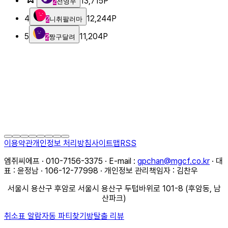
13,715
P
2
전영우
4
12,244
P
2
니취팔러마
5
11,204
P
2
짱구달려
이용약관
개인정보 처리방침
사이트맵
RSS
엠쥐씨에프 · 010-7156-3375 · E-mail :
gpchan@mgcf.co.kr
· 대
표 : 윤정남 · 106-12-77998 · 개인정보 관리책임자 : 김찬우
서울시 용산구 후암로 서울시 용산구 두텁바위로 101-8 (후암동, 남
산파크)
취소표 알람
자동 파티찾기
방탈출 리뷰