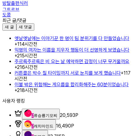
방탈출편식러
ㄱㅌㄹㅂ
도콩
최근 글/댓글
새 글
새 댓글
옛날옛날에는 이야기꾼 한 명이 팀 분위기를 다 만들었습니다
+
1
14시간전
익명의 여자는 이름을 지우자 행동이 더 선명하게 보였습니다
+
2
15시간전
주르륵주르륵은 비 오는 날 예약하면 감정이 너무 무거울까요
+
2
16시간전
커튼콜은 박수 칠 타이밍까지 서로 눈치를 보게 했습니다
+
1
17
시간전
이불 밖은 위험해는 게으름을 합리화해주는 60분이었습니다
+
2
18시간전
사용자 랭킹
20,593
P
2
류승룡기모찌
16,490
P
2
캐치마인드