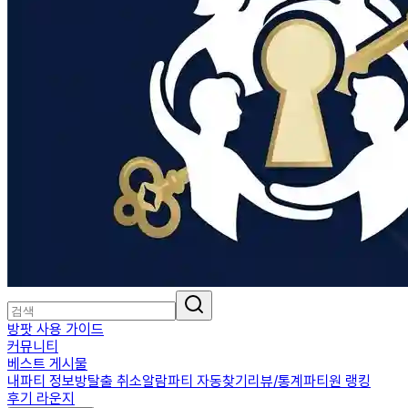
방팟 사용 가이드
커뮤니티
베스트 게시물
내파티 정보
방탈출 취소알람
파티 자동찾기
리뷰/통계
파티원 랭킹
후기 라운지