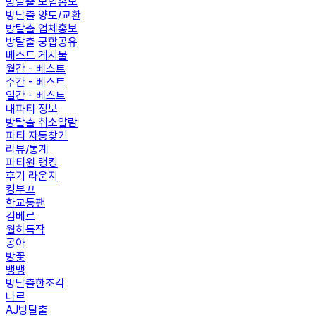
방탈출 모임홍보
방탈출 양도/교환
방탈출 업체홍보
방탈출 궁합공유
베스트 게시물
월간 - 베스트
주간 - 베스트
일간 - 베스트
내파티 정보
방탈출 취소알람
파티 자동찾기
리뷰/통계
파티원 랭킹
후기 라운지
킹부끄
한교동팬
김베르
월하독작
공아
방꽃
뱅뱅
방탈출한조각
나르
AJ방탈출