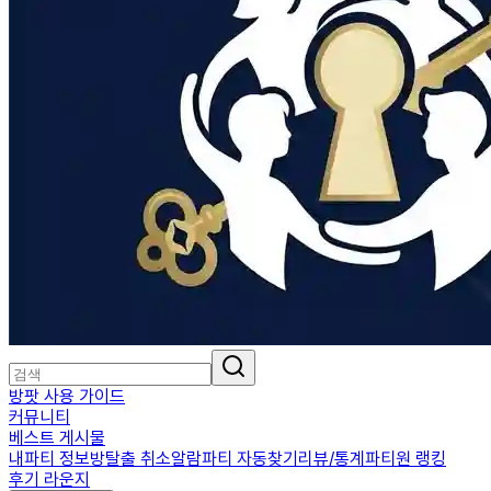
방팟 사용 가이드
커뮤니티
베스트 게시물
내파티 정보
방탈출 취소알람
파티 자동찾기
리뷰/통계
파티원 랭킹
후기 라운지