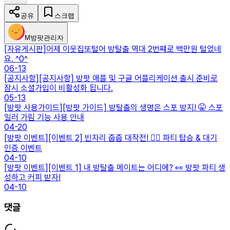
공유
스크랩
M
방팟관리자
[
자유게시판
]
어제 이웃집또털어 방탈출 역대 2번쨰로 백만원 털었네
요. ^0^
06-13
[
공지사항
]
[공지사항] 방팟 애플 및 구글 어플리케이션 출시 준비로
잠시 소셜가입이 비활성화 됩니다.
05-13
[
방팟 사용가이드
]
[방팟 가이드] 방탈출의 생명은 스포 방지! 🤫 스포
일러 가림 기능 사용 안내
04-20
[
방팟 이벤트
]
[이벤트 2] 빈자리 줍줍 대작전! 🏃‍♂️ 파티 탑승 & 대기
인증 이벤트
04-10
[
방팟 이벤트
]
[이벤트 1] 내 방탈출 메이트는 어디에? 👀 방팟 파티 생
성하고 커피 받자!
04-10
댓글