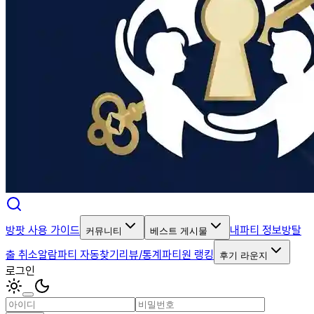
방팟 사용 가이드
내파티 정보
방탈
커뮤니티
베스트 게시물
출 취소알람
파티 자동찾기
리뷰/통계
파티원 랭킹
후기 라운지
로그인