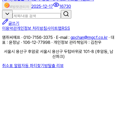
2025-12-17
16730
M
방팟관리자
글쓰기
이용약관
개인정보 처리방침
사이트맵
RSS
엠쥐씨에프 · 010-7156-3375 · E-mail :
gpchan@mgcf.co.kr
· 대
표 : 윤정남 · 106-12-77998 · 개인정보 관리책임자 : 김찬우
서울시 용산구 후암로 서울시 용산구 두텁바위로 101-8 (후암동, 남
산파크)
취소표 알람
자동 파티찾기
방탈출 리뷰