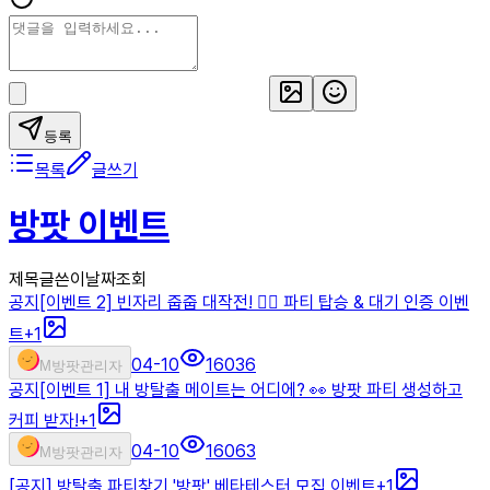
등록
목록
글쓰기
방팟 이벤트
제목
글쓴이
날짜
조회
공지
[이벤트 2] 빈자리 줍줍 대작전! 🏃‍♂️ 파티 탑승 & 대기 인증 이벤
트
+
1
04-10
16036
M
방팟관리자
공지
[이벤트 1] 내 방탈출 메이트는 어디에? 👀 방팟 파티 생성하고
커피 받자!
+
1
04-10
16063
M
방팟관리자
[공지] 방탈출 파티찾기 '방팟' 베타테스터 모집 이벤트
+
1