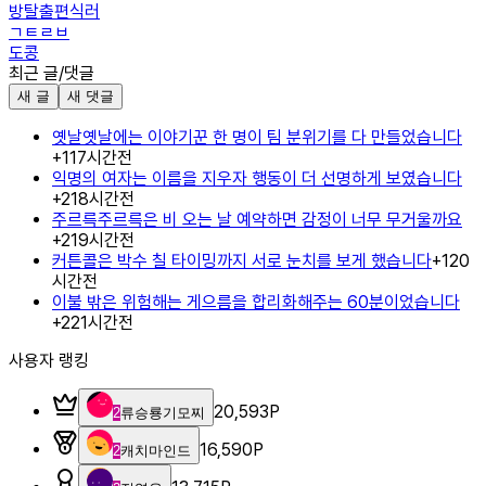
방탈출편식러
ㄱㅌㄹㅂ
도콩
최근 글/댓글
새 글
새 댓글
옛날옛날에는 이야기꾼 한 명이 팀 분위기를 다 만들었습니다
+
1
17시간전
익명의 여자는 이름을 지우자 행동이 더 선명하게 보였습니다
+
2
18시간전
주르륵주르륵은 비 오는 날 예약하면 감정이 너무 무거울까요
+
2
19시간전
커튼콜은 박수 칠 타이밍까지 서로 눈치를 보게 했습니다
+
1
20
시간전
이불 밖은 위험해는 게으름을 합리화해주는 60분이었습니다
+
2
21시간전
사용자 랭킹
20,593
P
2
류승룡기모찌
16,590
P
2
캐치마인드