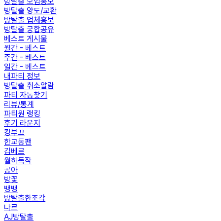
방탈출 모임홍보
방탈출 양도/교환
방탈출 업체홍보
방탈출 궁합공유
베스트 게시물
월간 - 베스트
주간 - 베스트
일간 - 베스트
내파티 정보
방탈출 취소알람
파티 자동찾기
리뷰/통계
파티원 랭킹
후기 라운지
킹부끄
한교동팬
김베르
월하독작
공아
방꽃
뱅뱅
방탈출한조각
나르
AJ방탈출