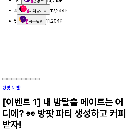
13,715
P
2
전영우
4
12,244
P
2
니취팔러마
5
11,204
P
2
짱구달려
방팟 이벤트
[이벤트 1] 내 방탈출 메이트는 어
디에? 👀 방팟 파티 생성하고 커피
받자!