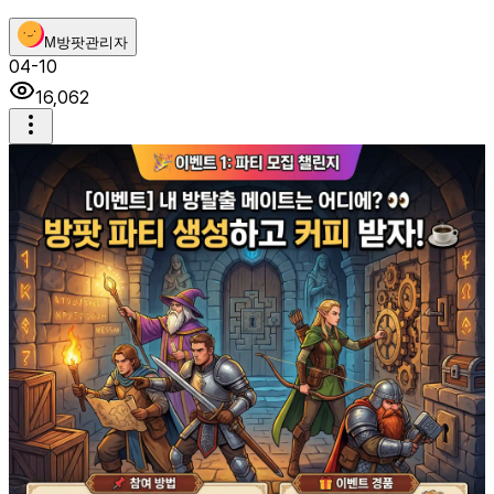
M
방팟관리자
04-10
16,062