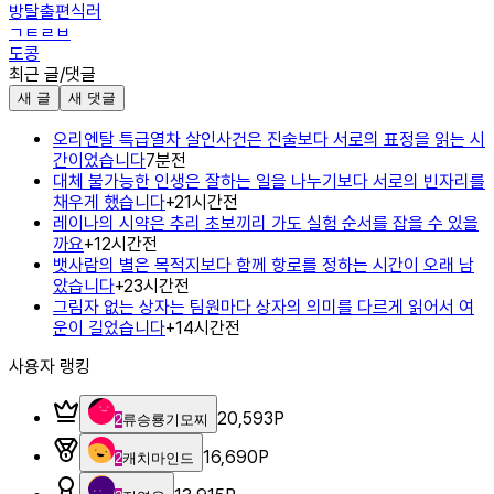
방탈출편식러
ㄱㅌㄹㅂ
도콩
최근 글/댓글
새 글
새 댓글
오리엔탈 특급열차 살인사건은 진술보다 서로의 표정을 읽는 시
간이었습니다
7분전
대체 불가능한 인생은 잘하는 일을 나누기보다 서로의 빈자리를
채우게 했습니다
+
2
1시간전
레이나의 시약은 추리 초보끼리 가도 실험 순서를 잡을 수 있을
까요
+
1
2시간전
뱃사람의 별은 목적지보다 함께 항로를 정하는 시간이 오래 남
았습니다
+
2
3시간전
그림자 없는 상자는 팀원마다 상자의 의미를 다르게 읽어서 여
운이 길었습니다
+
1
4시간전
사용자 랭킹
20,593
P
2
류승룡기모찌
16,690
P
2
캐치마인드