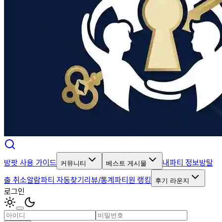
방팟 사용 가이드
내파티 정보
방탈
커뮤니티
베스트 게시물
출 취소알람
파티 자동찾기
리뷰/통계
파티원 랭킹
후기 라운지
로그인