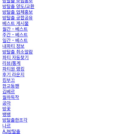
방탈출 모임홍보
방탈출 양도/교환
방탈출 업체홍보
방탈출 궁합공유
베스트 게시물
월간 - 베스트
주간 - 베스트
일간 - 베스트
내파티 정보
방탈출 취소알람
파티 자동찾기
리뷰/통계
파티원 랭킹
후기 라운지
킹부끄
한교동팬
김베르
월하독작
공아
방꽃
뱅뱅
방탈출한조각
나르
AJ방탈출