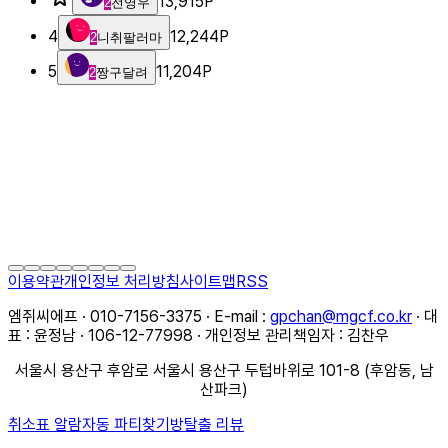
13,915
P
2
전영우
4
12,244
P
2
니취팔러마
5
11,204
P
2
짱구달려
이용약관
개인정보 처리방침
사이트맵
RSS
엠쥐씨에프 · 010-7156-3375 · E-mail :
gpchan@mgcf.co.kr
· 대
표 : 윤정남 · 106-12-77998 · 개인정보 관리책임자 : 김찬우
서울시 용산구 후암로 서울시 용산구 두텁바위로 101-8 (후암동, 남
산파크)
취소표 알람
자동 파티찾기
방탈출 리뷰