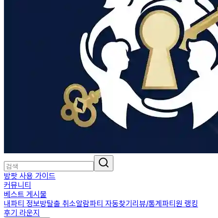
방팟 사용 가이드
커뮤니티
베스트 게시물
내파티 정보
방탈출 취소알람
파티 자동찾기
리뷰/통계
파티원 랭킹
후기 라운지