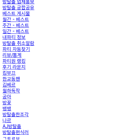
방탈출 업체홍보
방탈출 궁합공유
베스트 게시물
월간 - 베스트
주간 - 베스트
일간 - 베스트
내파티 정보
방탈출 취소알람
파티 자동찾기
리뷰/통계
파티원 랭킹
후기 라운지
킹부끄
한교동팬
김베르
월하독작
공아
방꽃
뱅뱅
방탈출한조각
나르
AJ방탈출
방탈출편식러
ㄱㅌㄹㅂ