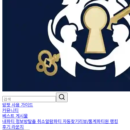
방팟 사용 가이드
커뮤니티
베스트 게시물
내파티 정보
방탈출 취소알람
파티 자동찾기
리뷰/통계
파티원 랭킹
후기 라운지