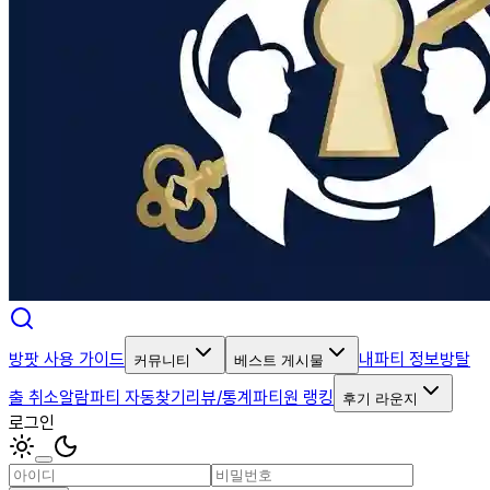
방팟 사용 가이드
내파티 정보
방탈
커뮤니티
베스트 게시물
출 취소알람
파티 자동찾기
리뷰/통계
파티원 랭킹
후기 라운지
로그인