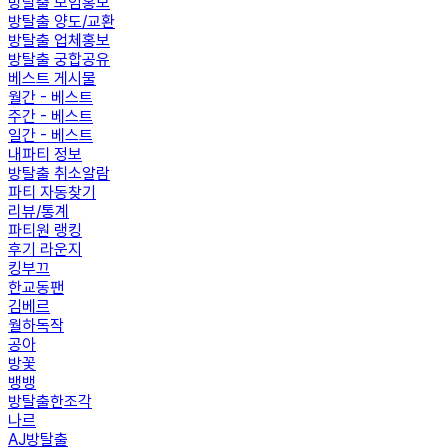
방탈출 모임홍보
방탈출 양도/교환
방탈출 업체홍보
방탈출 궁합공유
베스트 게시물
월간 - 베스트
주간 - 베스트
일간 - 베스트
내파티 정보
방탈출 취소알람
파티 자동찾기
리뷰/통계
파티원 랭킹
후기 라운지
킹부끄
한교동팬
김베르
월하독작
공아
방꽃
뱅뱅
방탈출한조각
나르
AJ방탈출