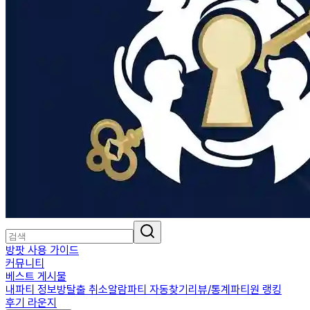
방팟 사용 가이드
커뮤니티
베스트 게시물
내파티 정보
방탈출 취소알람
파티 자동찾기
리뷰/통계
파티원 랭킹
후기 라운지