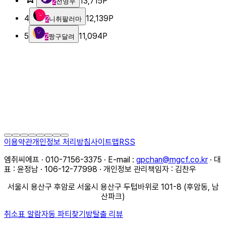
13,715
P
2
전영우
4
12,139
P
2
니취팔러마
5
11,094
P
2
짱구달려
이용약관
개인정보 처리방침
사이트맵
RSS
엠쥐씨에프 · 010-7156-3375 · E-mail :
gpchan@mgcf.co.kr
· 대
표 : 윤정남 · 106-12-77998 · 개인정보 관리책임자 : 김찬우
서울시 용산구 후암로 서울시 용산구 두텁바위로 101-8 (후암동, 남
산파크)
취소표 알람
자동 파티찾기
방탈출 리뷰