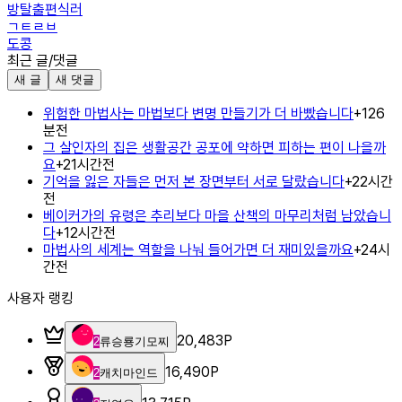
방탈출편식러
ㄱㅌㄹㅂ
도콩
최근 글/댓글
새 글
새 댓글
위험한 마법사는 마법보다 변명 만들기가 더 바빴습니다
+
1
26
분전
그 살인자의 집은 생활공간 공포에 약하면 피하는 편이 나을까
요
+
2
1시간전
기억을 잃은 자들은 먼저 본 장면부터 서로 달랐습니다
+
2
2시간
전
베이커가의 유령은 추리보다 마을 산책의 마무리처럼 남았습니
다
+
1
2시간전
마법사의 세계는 역할을 나눠 들어가면 더 재미있을까요
+
2
4시
간전
사용자 랭킹
20,483
P
2
류승룡기모찌
16,490
P
2
캐치마인드