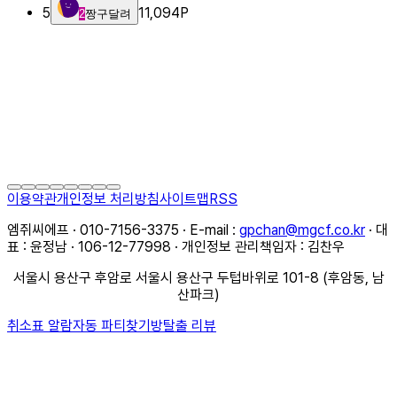
5
11,094
P
2
짱구달려
이용약관
개인정보 처리방침
사이트맵
RSS
엠쥐씨에프 · 010-7156-3375 · E-mail :
gpchan@mgcf.co.kr
· 대
표 : 윤정남 · 106-12-77998 · 개인정보 관리책임자 : 김찬우
서울시 용산구 후암로 서울시 용산구 두텁바위로 101-8 (후암동, 남
산파크)
취소표 알람
자동 파티찾기
방탈출 리뷰