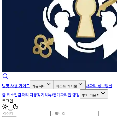
방팟 사용 가이드
내파티 정보
방탈
커뮤니티
베스트 게시물
출 취소알람
파티 자동찾기
리뷰/통계
파티원 랭킹
후기 라운지
로그인