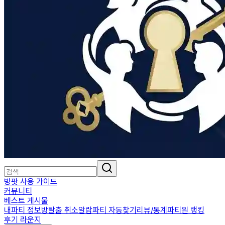
방팟 사용 가이드
커뮤니티
베스트 게시물
내파티 정보
방탈출 취소알람
파티 자동찾기
리뷰/통계
파티원 랭킹
후기 라운지