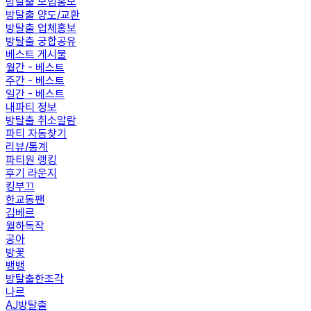
방탈출 모임홍보
방탈출 양도/교환
방탈출 업체홍보
방탈출 궁합공유
베스트 게시물
월간 - 베스트
주간 - 베스트
일간 - 베스트
내파티 정보
방탈출 취소알람
파티 자동찾기
리뷰/통계
파티원 랭킹
후기 라운지
킹부끄
한교동팬
김베르
월하독작
공아
방꽃
뱅뱅
방탈출한조각
나르
AJ방탈출