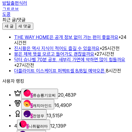
방탈출편식러
ㄱㅌㄹㅂ
도콩
최근 글/댓글
새 글
새 댓글
THE WAY HOME은 공개 정보 없이 가는 편이 좋을까요
+
2
4
시간전
진시황은 역사 지식이 적어도 즐길 수 있을까요
+
2
5시간전
몽은 제목 뜻을 모르고 들어가도 괜찮을까요
+
2
7시간전
닥터 슈나벨 70분 공포, 새부리 가면에 약하면 많이 힘들까요
+
2
7시간전
더플라이트 이스케이프 퍼펙트셀 8/8일 예약오픈
8시간전
사용자 랭킹
20,483
P
2
류승룡기모찌
16,490
P
2
캐치마인드
13,515
P
2
전영우
4
12,139
P
2
니취팔러마