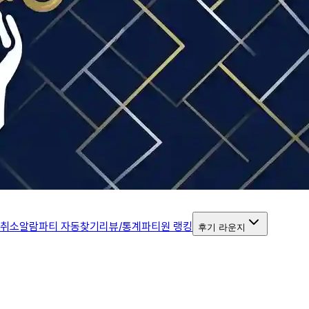
 취소알람
파티 자동찾기
리뷰/통계
파티원 랭킹
후기 라운지