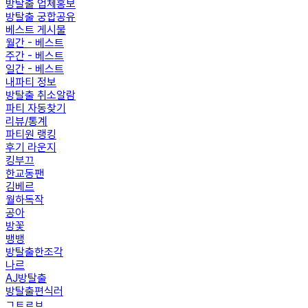
방탈출 업체홍보
방탈출 궁합공유
베스트 게시물
월간 - 베스트
주간 - 베스트
일간 - 베스트
내파티 정보
방탈출 취소알람
파티 자동찾기
리뷰/통계
파티원 랭킹
후기 라운지
킹부끄
한교동팬
김베르
월하독작
공아
방꽃
뱅뱅
방탈출한조각
나르
AJ방탈출
방탈출편식러
ㄱㅌㄹㅂ