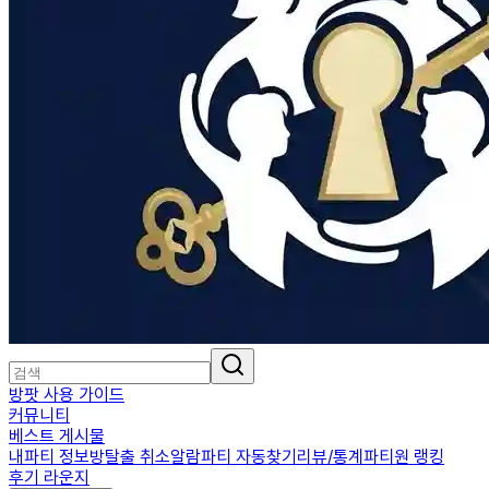
방팟 사용 가이드
커뮤니티
베스트 게시물
내파티 정보
방탈출 취소알람
파티 자동찾기
리뷰/통계
파티원 랭킹
후기 라운지