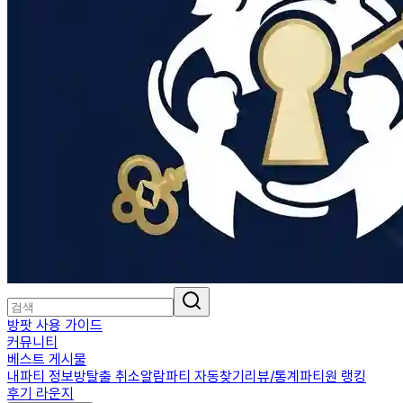
방팟 사용 가이드
커뮤니티
베스트 게시물
내파티 정보
방탈출 취소알람
파티 자동찾기
리뷰/통계
파티원 랭킹
후기 라운지