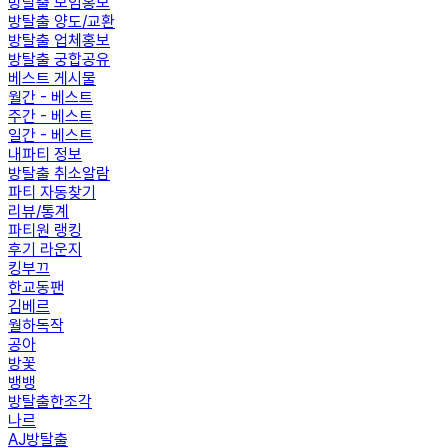
방탈출 모임홍보
방탈출 양도/교환
방탈출 업체홍보
방탈출 궁합공유
베스트 게시물
월간 - 베스트
주간 - 베스트
일간 - 베스트
내파티 정보
방탈출 취소알람
파티 자동찾기
리뷰/통계
파티원 랭킹
후기 라운지
킹부끄
한교동팬
김베르
월하독작
공아
방꽃
뱅뱅
방탈출한조각
나르
AJ방탈출