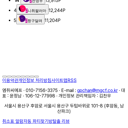
13,915
P
2
전영우
4
12,244
P
2
니취팔러마
5
11,204
P
2
짱구달려
이용약관
개인정보 처리방침
사이트맵
RSS
엠쥐씨에프 · 010-7156-3375 · E-mail :
gpchan@mgcf.co.kr
· 대
표 : 윤정남 · 106-12-77998 · 개인정보 관리책임자 : 김찬우
서울시 용산구 후암로 서울시 용산구 두텁바위로 101-8 (후암동, 남
산파크)
취소표 알람
자동 파티찾기
방탈출 리뷰