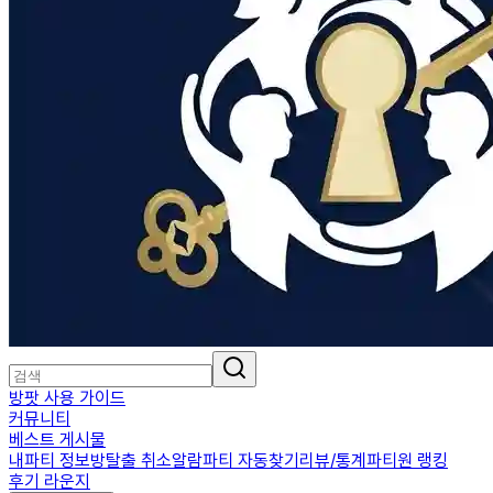
방팟 사용 가이드
커뮤니티
베스트 게시물
내파티 정보
방탈출 취소알람
파티 자동찾기
리뷰/통계
파티원 랭킹
후기 라운지