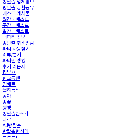
방탈출 업체홍보
방탈출 궁합공유
베스트 게시물
월간 - 베스트
주간 - 베스트
일간 - 베스트
내파티 정보
방탈출 취소알람
파티 자동찾기
리뷰/통계
파티원 랭킹
후기 라운지
킹부끄
한교동팬
김베르
월하독작
공아
방꽃
뱅뱅
방탈출한조각
나르
AJ방탈출
방탈출편식러
ㄱㅌㄹㅂ