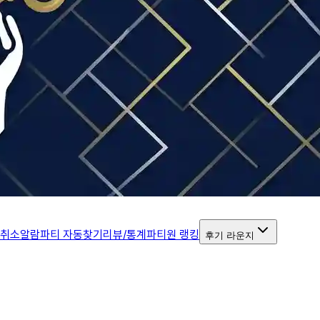
 취소알람
파티 자동찾기
리뷰/통계
파티원 랭킹
후기 라운지