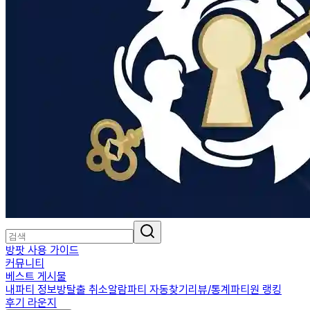
방팟 사용 가이드
커뮤니티
베스트 게시물
내파티 정보
방탈출 취소알람
파티 자동찾기
리뷰/통계
파티원 랭킹
후기 라운지