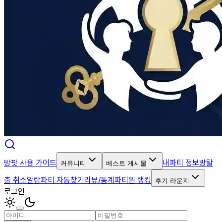
방팟 사용 가이드
내파티 정보
방탈
커뮤니티
베스트 게시물
출 취소알람
파티 자동찾기
리뷰/통계
파티원 랭킹
후기 라운지
로그인