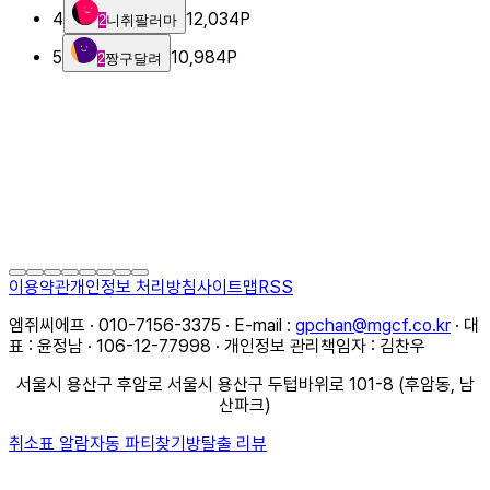
4
12,034
P
2
니취팔러마
5
10,984
P
2
짱구달려
이용약관
개인정보 처리방침
사이트맵
RSS
엠쥐씨에프 · 010-7156-3375 · E-mail :
gpchan@mgcf.co.kr
· 대
표 : 윤정남 · 106-12-77998 · 개인정보 관리책임자 : 김찬우
서울시 용산구 후암로 서울시 용산구 두텁바위로 101-8 (후암동, 남
산파크)
취소표 알람
자동 파티찾기
방탈출 리뷰