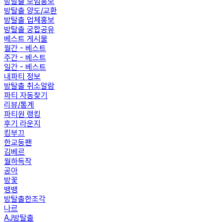
방탈출 모임홍보
방탈출 양도/교환
방탈출 업체홍보
방탈출 궁합공유
베스트 게시물
월간 - 베스트
주간 - 베스트
일간 - 베스트
내파티 정보
방탈출 취소알람
파티 자동찾기
리뷰/통계
파티원 랭킹
후기 라운지
킹부끄
한교동팬
김베르
월하독작
공아
방꽃
뱅뱅
방탈출한조각
나르
AJ방탈출