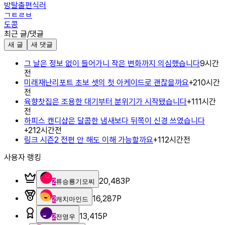
방탈출편식러
ㄱㅌㄹㅂ
도콩
최근 글/댓글
새 글
새 댓글
그 날은 정보 없이 들어가니 작은 변화까지 의심했습니다
9시간
전
미래재난리포트 초보 셋의 첫 아케이드로 괜찮을까요
+
2
10시간
전
육향찻집은 조용한 대기부터 분위기가 시작됐습니다
+
1
11시간
전
하피스 캔디샵은 달콤한 냄새보다 뒤쪽이 신경 쓰였습니다
+
2
12시간전
링크 시즌2 전편 안 해도 이해 가능할까요
+
1
12시간전
사용자 랭킹
20,483
P
2
류승룡기모찌
16,287
P
2
캐치마인드
13,415
P
2
전영우