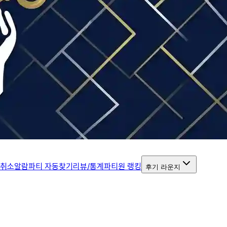
 취소알람
파티 자동찾기
리뷰/통계
파티원 랭킹
후기 라운지