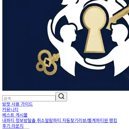
방팟 사용 가이드
커뮤니티
베스트 게시물
내파티 정보
방탈출 취소알람
파티 자동찾기
리뷰/통계
파티원 랭킹
후기 라운지