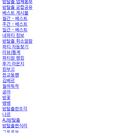
방탈출 업체홍보
방탈출 궁합공유
베스트 게시물
월간 - 베스트
주간 - 베스트
일간 - 베스트
내파티 정보
방탈출 취소알람
파티 자동찾기
리뷰/통계
파티원 랭킹
후기 라운지
킹부끄
한교동팬
김베르
월하독작
공아
방꽃
뱅뱅
방탈출한조각
나르
AJ방탈출
방탈출편식러
ㄱㅌㄹㅂ