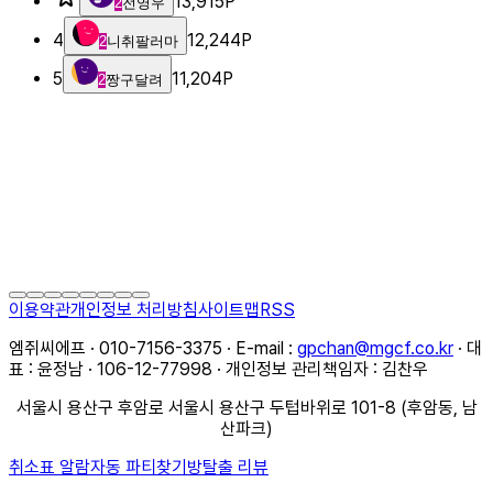
13,915
P
2
전영우
4
12,244
P
2
니취팔러마
5
11,204
P
2
짱구달려
이용약관
개인정보 처리방침
사이트맵
RSS
엠쥐씨에프 · 010-7156-3375 · E-mail :
gpchan@mgcf.co.kr
· 대
표 : 윤정남 · 106-12-77998 · 개인정보 관리책임자 : 김찬우
서울시 용산구 후암로 서울시 용산구 두텁바위로 101-8 (후암동, 남
산파크)
취소표 알람
자동 파티찾기
방탈출 리뷰