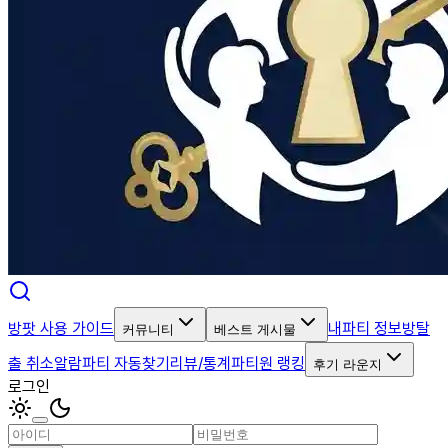
방팟 사용 가이드
내파티 정보
방탈
커뮤니티
베스트 게시물
출 취소알람
파티 자동찾기
리뷰/통계
파티원 랭킹
후기 라운지
로그인