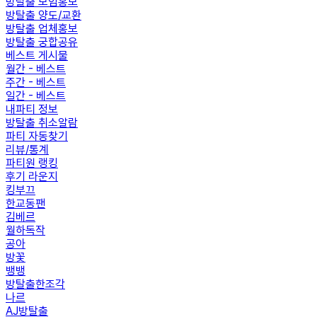
방탈출 모임홍보
방탈출 양도/교환
방탈출 업체홍보
방탈출 궁합공유
베스트 게시물
월간 - 베스트
주간 - 베스트
일간 - 베스트
내파티 정보
방탈출 취소알람
파티 자동찾기
리뷰/통계
파티원 랭킹
후기 라운지
킹부끄
한교동팬
김베르
월하독작
공아
방꽃
뱅뱅
방탈출한조각
나르
AJ방탈출