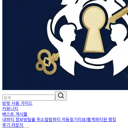
방팟 사용 가이드
커뮤니티
베스트 게시물
내파티 정보
방탈출 취소알람
파티 자동찾기
리뷰/통계
파티원 랭킹
후기 라운지