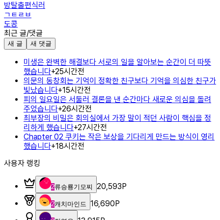
방탈출편식러
ㄱㅌㄹㅂ
도콩
최근 글/댓글
새 글
새 댓글
미생은 완벽한 해결보다 서로의 일을 알아보는 순간이 더 따뜻
했습니다
+
2
5시간전
의문의 동창회는 기억이 정확한 친구보다 기억을 의심한 친구가
빛났습니다
+
1
5시간전
피의 일요일은 서둘러 결론을 낸 순간마다 새로운 의심을 돌려
주었습니다
+
2
6시간전
최부장의 비밀은 회의실에서 가장 말이 적던 사람이 핵심을 정
리하게 했습니다
+
2
7시간전
Chapter 02 쿠키는 작은 보상을 기다리게 만드는 방식이 영리
했습니다
+
1
8시간전
사용자 랭킹
20,593
P
2
류승룡기모찌
16,690
P
2
캐치마인드