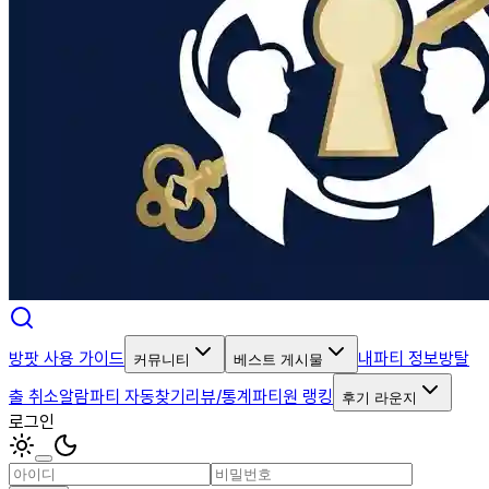
방팟 사용 가이드
내파티 정보
방탈
커뮤니티
베스트 게시물
출 취소알람
파티 자동찾기
리뷰/통계
파티원 랭킹
후기 라운지
로그인