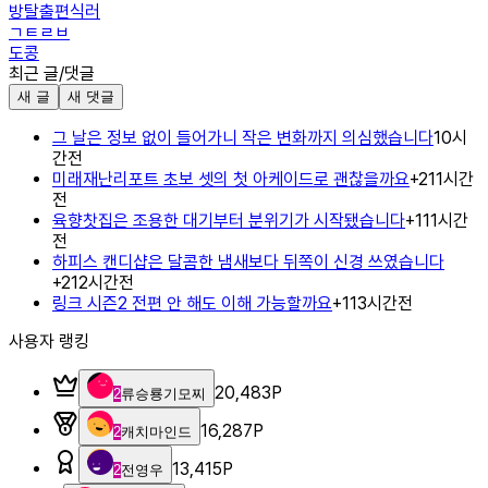
방탈출편식러
ㄱㅌㄹㅂ
도콩
최근 글/댓글
새 글
새 댓글
그 날은 정보 없이 들어가니 작은 변화까지 의심했습니다
10시
간전
미래재난리포트 초보 셋의 첫 아케이드로 괜찮을까요
+
2
11시간
전
육향찻집은 조용한 대기부터 분위기가 시작됐습니다
+
1
11시간
전
하피스 캔디샵은 달콤한 냄새보다 뒤쪽이 신경 쓰였습니다
+
2
12시간전
링크 시즌2 전편 안 해도 이해 가능할까요
+
1
13시간전
사용자 랭킹
20,483
P
2
류승룡기모찌
16,287
P
2
캐치마인드
13,415
P
2
전영우