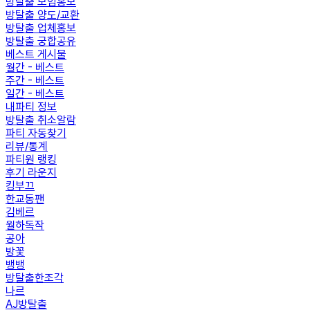
방탈출 모임홍보
방탈출 양도/교환
방탈출 업체홍보
방탈출 궁합공유
베스트 게시물
월간 - 베스트
주간 - 베스트
일간 - 베스트
내파티 정보
방탈출 취소알람
파티 자동찾기
리뷰/통계
파티원 랭킹
후기 라운지
킹부끄
한교동팬
김베르
월하독작
공아
방꽃
뱅뱅
방탈출한조각
나르
AJ방탈출