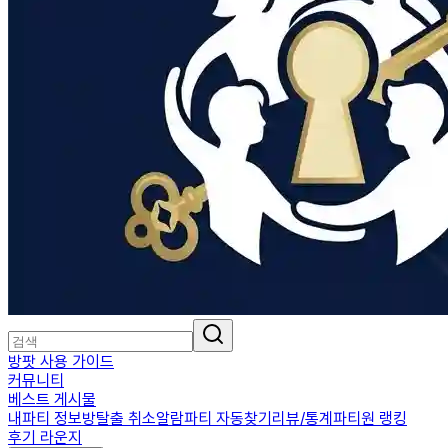
방팟 사용 가이드
커뮤니티
베스트 게시물
내파티 정보
방탈출 취소알람
파티 자동찾기
리뷰/통계
파티원 랭킹
후기 라운지