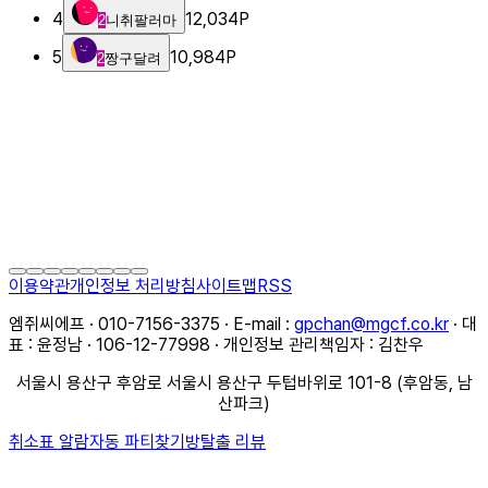
4
12,034
P
2
니취팔러마
5
10,984
P
2
짱구달려
이용약관
개인정보 처리방침
사이트맵
RSS
엠쥐씨에프 · 010-7156-3375 · E-mail :
gpchan@mgcf.co.kr
· 대
표 : 윤정남 · 106-12-77998 · 개인정보 관리책임자 : 김찬우
서울시 용산구 후암로 서울시 용산구 두텁바위로 101-8 (후암동, 남
산파크)
취소표 알람
자동 파티찾기
방탈출 리뷰