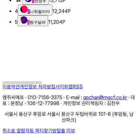
13,715
P
2
전영우
4
12,244
P
2
니취팔러마
5
11,204
P
2
짱구달려
이용약관
개인정보 처리방침
사이트맵
RSS
엠쥐씨에프 · 010-7156-3375 · E-mail :
gpchan@mgcf.co.kr
· 대
표 : 윤정남 · 106-12-77998 · 개인정보 관리책임자 : 김찬우
서울시 용산구 후암로 서울시 용산구 두텁바위로 101-8 (후암동, 남
산파크)
취소표 알람
자동 파티찾기
방탈출 리뷰