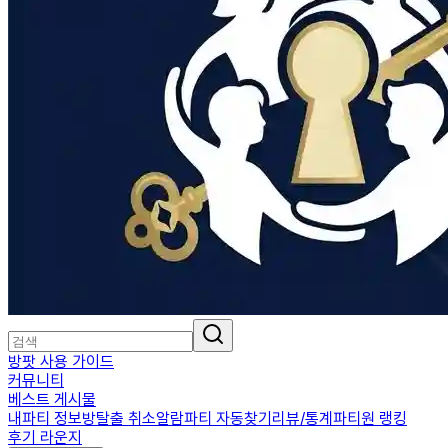
방팟 사용 가이드
커뮤니티
베스트 게시물
내파티 정보
방탈출 취소알람
파티 자동찾기
리뷰/통계
파티원 랭킹
후기 라운지