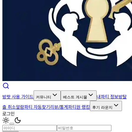
방팟 사용 가이드
내파티 정보
방탈
커뮤니티
베스트 게시물
출 취소알람
파티 자동찾기
리뷰/통계
파티원 랭킹
후기 라운지
로그인