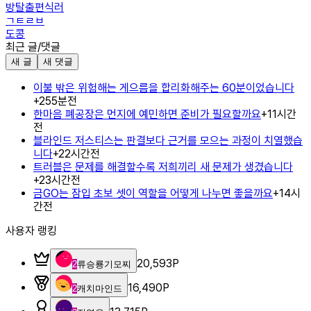
방탈출편식러
ㄱㅌㄹㅂ
도콩
최근 글/댓글
새 글
새 댓글
이불 밖은 위험해는 게으름을 합리화해주는 60분이었습니다
+
2
55분전
한마음 폐공장은 먼지에 예민하면 준비가 필요할까요
+
1
1시간
전
블라인드 저스티스는 판결보다 근거를 모으는 과정이 치열했습
니다
+
2
2시간전
트러블은 문제를 해결할수록 저희끼리 새 문제가 생겼습니다
+
2
3시간전
금GO는 잠입 초보 셋이 역할을 어떻게 나누면 좋을까요
+
1
4시
간전
사용자 랭킹
20,593
P
2
류승룡기모찌
16,490
P
2
캐치마인드