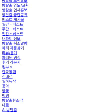
방탈출 모임홍보
방탈출 양도/교환
방탈출 업체홍보
방탈출 궁합공유
베스트 게시물
월간 - 베스트
주간 - 베스트
일간 - 베스트
내파티 정보
방탈출 취소알람
파티 자동찾기
리뷰/통계
파티원 랭킹
후기 라운지
킹부끄
한교동팬
김베르
월하독작
공아
방꽃
뱅뱅
방탈출한조각
나르
AJ방탈출