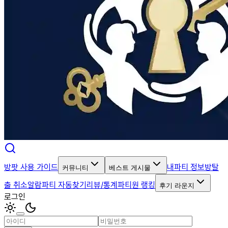
방팟 사용 가이드
내파티 정보
방탈
커뮤니티
베스트 게시물
출 취소알람
파티 자동찾기
리뷰/통계
파티원 랭킹
후기 라운지
로그인