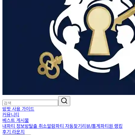
방팟 사용 가이드
커뮤니티
베스트 게시물
내파티 정보
방탈출 취소알람
파티 자동찾기
리뷰/통계
파티원 랭킹
후기 라운지