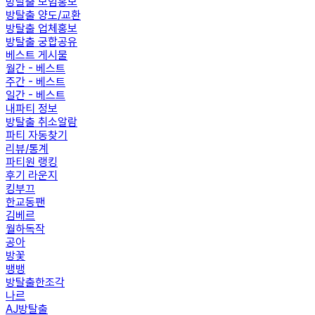
방탈출 모임홍보
방탈출 양도/교환
방탈출 업체홍보
방탈출 궁합공유
베스트 게시물
월간 - 베스트
주간 - 베스트
일간 - 베스트
내파티 정보
방탈출 취소알람
파티 자동찾기
리뷰/통계
파티원 랭킹
후기 라운지
킹부끄
한교동팬
김베르
월하독작
공아
방꽃
뱅뱅
방탈출한조각
나르
AJ방탈출