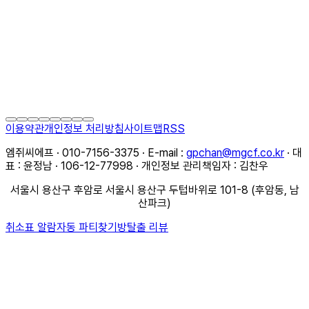
이용약관
개인정보 처리방침
사이트맵
RSS
엠쥐씨에프 · 010-7156-3375 · E-mail :
gpchan@mgcf.co.kr
· 대
표 : 윤정남 · 106-12-77998 · 개인정보 관리책임자 : 김찬우
서울시 용산구 후암로 서울시 용산구 두텁바위로 101-8 (후암동, 남
산파크)
취소표 알람
자동 파티찾기
방탈출 리뷰