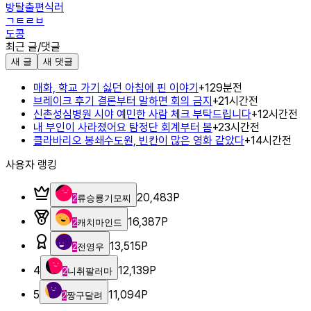
방탈출편식러
ㄱㅌㄹㅂ
도콩
최근 글/댓글
새 글
새 댓글
매화, 학교 가기 싫던 아침에 핀 이야기
+
1
29분전
브레이크 후기 결론부터 말하면 회의 금지
+
2
1시간전
신촌성심병원 시야 예민한 사람 체크 부탁드립니다
+
1
2시간전
내 부인이 사라졌어요 탐정단 회계부터 봄
+
2
3시간전
클라바리오 봉쇄수도원, 빈칸이 많은 영화 같았다
+
1
4시간전
사용자 랭킹
20,483
P
2
류승룡기모찌
16,387
P
2
캐치마인드
13,515
P
2
전영우
4
12,139
P
2
니취팔러마
5
11,094
P
2
짱구달려