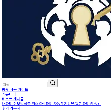
방팟 사용 가이드
커뮤니티
베스트 게시물
내파티 정보
방탈출 취소알람
파티 자동찾기
리뷰/통계
파티원 랭킹
후기 라운지