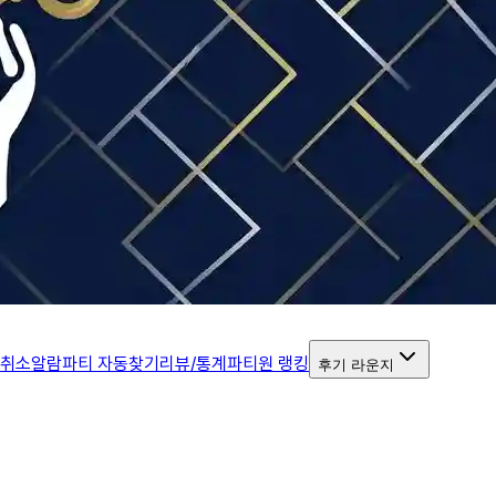
 취소알람
파티 자동찾기
리뷰/통계
파티원 랭킹
후기 라운지