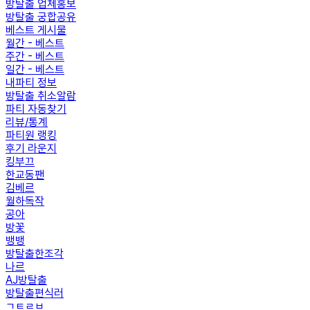
방탈출 업체홍보
방탈출 궁합공유
베스트 게시물
월간 - 베스트
주간 - 베스트
일간 - 베스트
내파티 정보
방탈출 취소알람
파티 자동찾기
리뷰/통계
파티원 랭킹
후기 라운지
킹부끄
한교동팬
김베르
월하독작
공아
방꽃
뱅뱅
방탈출한조각
나르
AJ방탈출
방탈출편식러
ㄱㅌㄹㅂ