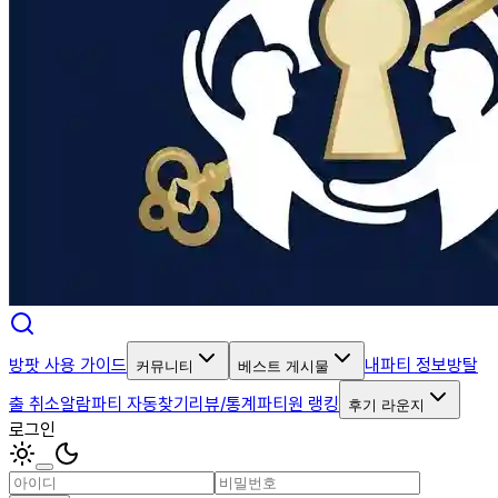
방팟 사용 가이드
내파티 정보
방탈
커뮤니티
베스트 게시물
출 취소알람
파티 자동찾기
리뷰/통계
파티원 랭킹
후기 라운지
로그인