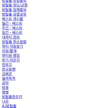
방탈출 모임홍보
방탈출 양도/교환
방탈출 업체홍보
방탈출 궁합공유
베스트 게시물
월간 - 베스트
주간 - 베스트
일간 - 베스트
내파티 정보
방탈출 취소알람
파티 자동찾기
리뷰/통계
파티원 랭킹
후기 라운지
킹부끄
한교동팬
김베르
월하독작
공아
방꽃
뱅뱅
방탈출한조각
나르
AJ방탈출