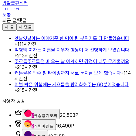
방탈출편식러
ㄱㅌㄹㅂ
도콩
최근 글/댓글
새 글
새 댓글
옛날옛날에는 이야기꾼 한 명이 팀 분위기를 다 만들었습니다
+
1
11시간전
익명의 여자는 이름을 지우자 행동이 더 선명하게 보였습니다
+
2
12시간전
주르륵주르륵은 비 오는 날 예약하면 감정이 너무 무거울까요
+
2
13시간전
커튼콜은 박수 칠 타이밍까지 서로 눈치를 보게 했습니다
+
1
14
시간전
이불 밖은 위험해는 게으름을 합리화해주는 60분이었습니다
+
2
15시간전
사용자 랭킹
20,593
P
2
류승룡기모찌
16,490
P
2
캐치마인드