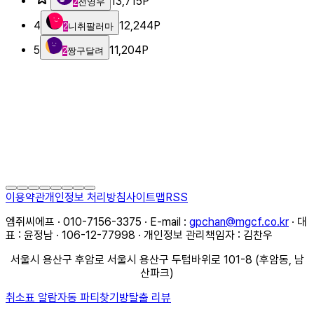
13,715
P
2
전영우
4
12,244
P
2
니취팔러마
5
11,204
P
2
짱구달려
이용약관
개인정보 처리방침
사이트맵
RSS
엠쥐씨에프 · 010-7156-3375 · E-mail :
gpchan@mgcf.co.kr
· 대
표 : 윤정남 · 106-12-77998 · 개인정보 관리책임자 : 김찬우
서울시 용산구 후암로 서울시 용산구 두텁바위로 101-8 (후암동, 남
산파크)
취소표 알람
자동 파티찾기
방탈출 리뷰