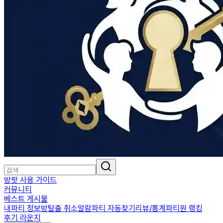
방팟 사용 가이드
커뮤니티
베스트 게시물
내파티 정보
방탈출 취소알람
파티 자동찾기
리뷰/통계
파티원 랭킹
후기 라운지