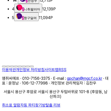
13,715
P
2
전영우
4
12,139
P
2
니취팔러마
5
11,094
P
2
짱구달려
이용약관
개인정보 처리방침
사이트맵
RSS
엠쥐씨에프 · 010-7156-3375 · E-mail :
gpchan@mgcf.co.kr
· 대
표 : 윤정남 · 106-12-77998 · 개인정보 관리책임자 : 김찬우
서울시 용산구 후암로 서울시 용산구 두텁바위로 101-8 (후암동, 남
산파크)
취소표 알람
자동 파티찾기
방탈출 리뷰