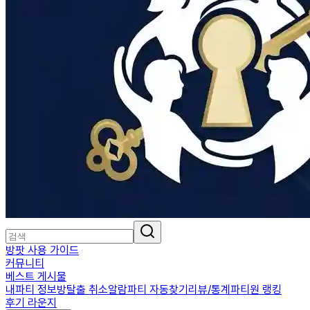
방팟 사용 가이드
커뮤니티
베스트 게시물
내파티 정보
방탈출 취소알람
파티 자동찾기
리뷰/통계
파티원 랭킹
후기 라운지