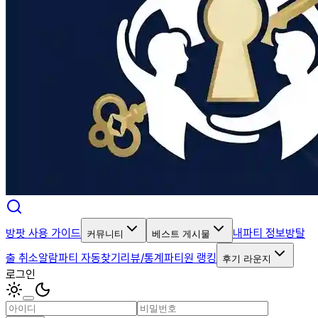
방팟 사용 가이드
내파티 정보
방탈
커뮤니티
베스트 게시물
출 취소알람
파티 자동찾기
리뷰/통계
파티원 랭킹
후기 라운지
로그인