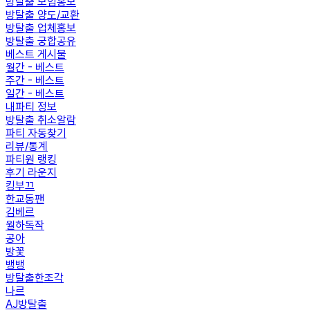
방탈출 모임홍보
방탈출 양도/교환
방탈출 업체홍보
방탈출 궁합공유
베스트 게시물
월간 - 베스트
주간 - 베스트
일간 - 베스트
내파티 정보
방탈출 취소알람
파티 자동찾기
리뷰/통계
파티원 랭킹
후기 라운지
킹부끄
한교동팬
김베르
월하독작
공아
방꽃
뱅뱅
방탈출한조각
나르
AJ방탈출