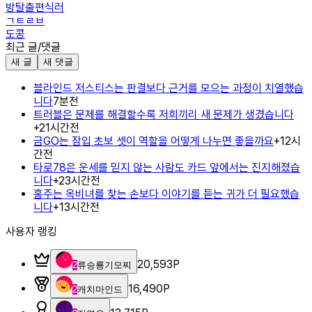
방탈출편식러
ㄱㅌㄹㅂ
도콩
최근 글/댓글
새 글
새 댓글
블라인드 저스티스는 판결보다 근거를 모으는 과정이 치열했습
니다
7분전
트러블은 문제를 해결할수록 저희끼리 새 문제가 생겼습니다
+
2
1시간전
금GO는 잠입 초보 셋이 역할을 어떻게 나누면 좋을까요
+
1
2시
간전
타로78은 운세를 믿지 않는 사람도 카드 앞에서는 진지해졌습
니다
+
2
3시간전
홍주는 옥비녀를 찾는 손보다 이야기를 듣는 귀가 더 필요했습
니다
+
1
3시간전
사용자 랭킹
20,593
P
2
류승룡기모찌
16,490
P
2
캐치마인드