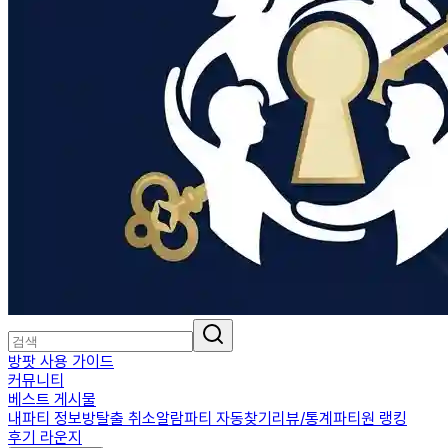
방팟 사용 가이드
커뮤니티
베스트 게시물
내파티 정보
방탈출 취소알람
파티 자동찾기
리뷰/통계
파티원 랭킹
후기 라운지