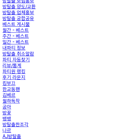
방탈출 모임홍보
방탈출 양도/교환
방탈출 업체홍보
방탈출 궁합공유
베스트 게시물
월간 - 베스트
주간 - 베스트
일간 - 베스트
내파티 정보
방탈출 취소알람
파티 자동찾기
리뷰/통계
파티원 랭킹
후기 라운지
킹부끄
한교동팬
김베르
월하독작
공아
방꽃
뱅뱅
방탈출한조각
나르
AJ방탈출