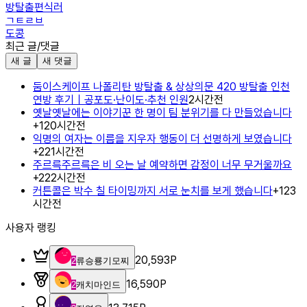
방탈출편식러
ㄱㅌㄹㅂ
도콩
최근 글/댓글
새 글
새 댓글
둠이스케이프 나폴리탄 방탈출 & 상상의문 420 방탈출 인천
연방 후기｜공포도·난이도·추천 인원
2시간전
옛날옛날에는 이야기꾼 한 명이 팀 분위기를 다 만들었습니다
+
1
20시간전
익명의 여자는 이름을 지우자 행동이 더 선명하게 보였습니다
+
2
21시간전
주르륵주르륵은 비 오는 날 예약하면 감정이 너무 무거울까요
+
2
22시간전
커튼콜은 박수 칠 타이밍까지 서로 눈치를 보게 했습니다
+
1
23
시간전
사용자 랭킹
20,593
P
2
류승룡기모찌
16,590
P
2
캐치마인드