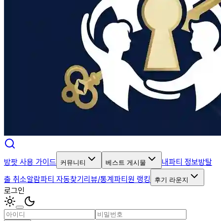
방팟 사용 가이드
내파티 정보
방탈
커뮤니티
베스트 게시물
출 취소알람
파티 자동찾기
리뷰/통계
파티원 랭킹
후기 라운지
로그인