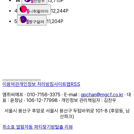
13,715
P
2
전영우
4
12,244
P
2
니취팔러마
5
11,204
P
2
짱구달려
이용약관
개인정보 처리방침
사이트맵
RSS
엠쥐씨에프 · 010-7156-3375 · E-mail :
gpchan@mgcf.co.kr
· 대
표 : 윤정남 · 106-12-77998 · 개인정보 관리책임자 : 김찬우
서울시 용산구 후암로 서울시 용산구 두텁바위로 101-8 (후암동, 남
산파크)
취소표 알람
자동 파티찾기
방탈출 리뷰