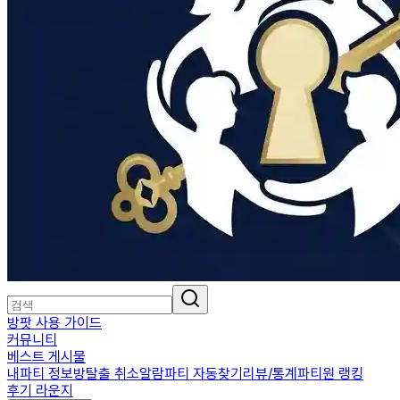
방팟 사용 가이드
커뮤니티
베스트 게시물
내파티 정보
방탈출 취소알람
파티 자동찾기
리뷰/통계
파티원 랭킹
후기 라운지