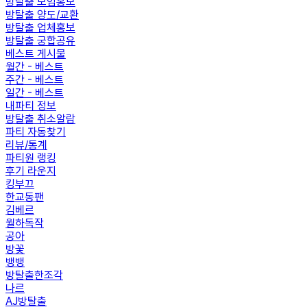
방탈출 모임홍보
방탈출 양도/교환
방탈출 업체홍보
방탈출 궁합공유
베스트 게시물
월간 - 베스트
주간 - 베스트
일간 - 베스트
내파티 정보
방탈출 취소알람
파티 자동찾기
리뷰/통계
파티원 랭킹
후기 라운지
킹부끄
한교동팬
김베르
월하독작
공아
방꽃
뱅뱅
방탈출한조각
나르
AJ방탈출