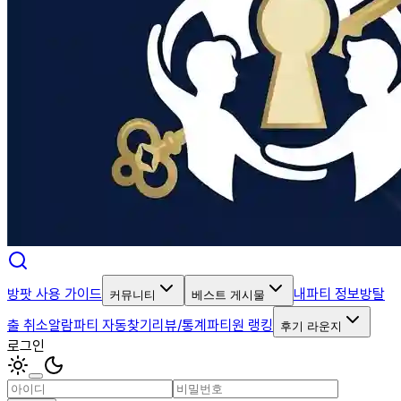
방팟 사용 가이드
내파티 정보
방탈
커뮤니티
베스트 게시물
출 취소알람
파티 자동찾기
리뷰/통계
파티원 랭킹
후기 라운지
로그인