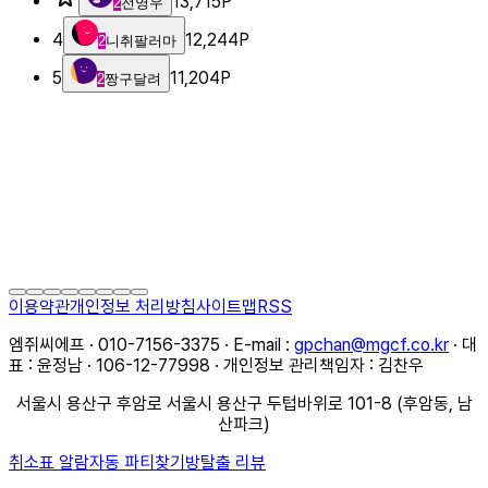
13,715
P
2
전영우
4
12,244
P
2
니취팔러마
5
11,204
P
2
짱구달려
이용약관
개인정보 처리방침
사이트맵
RSS
엠쥐씨에프 · 010-7156-3375 · E-mail :
gpchan@mgcf.co.kr
· 대
표 : 윤정남 · 106-12-77998 · 개인정보 관리책임자 : 김찬우
서울시 용산구 후암로 서울시 용산구 두텁바위로 101-8 (후암동, 남
산파크)
취소표 알람
자동 파티찾기
방탈출 리뷰