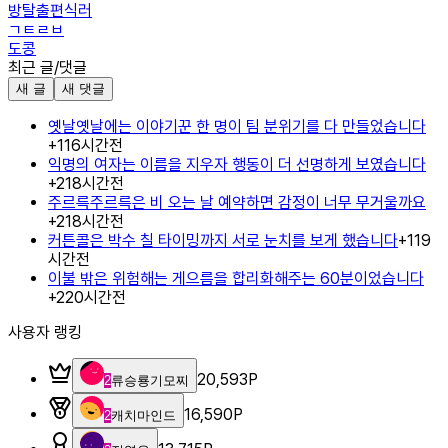
방탈출편식러
ㄱㅌㄹㅂ
도콩
최근 글/댓글
새 글
새 댓글
옛날옛날에는 이야기꾼 한 명이 팀 분위기를 다 만들었습니다
+
1
16시간전
익명의 여자는 이름을 지우자 행동이 더 선명하게 보였습니다
+
2
18시간전
주르륵주르륵은 비 오는 날 예약하면 감정이 너무 무거울까요
+
2
18시간전
커튼콜은 박수 칠 타이밍까지 서로 눈치를 보게 했습니다
+
1
19
시간전
이불 밖은 위험해는 게으름을 합리화해주는 60분이었습니다
+
2
20시간전
사용자 랭킹
20,593
P
2
류승룡기모찌
16,590
P
2
캐치마인드