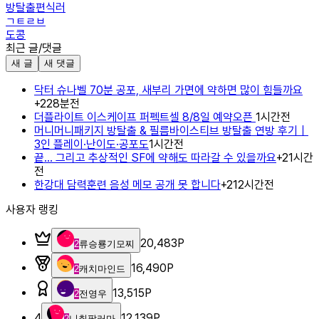
방탈출편식러
ㄱㅌㄹㅂ
도콩
최근 글/댓글
새 글
새 댓글
닥터 슈나벨 70분 공포, 새부리 가면에 약하면 많이 힘들까요
+
2
28분전
더플라이트 이스케이프 퍼펙트셀 8/8일 예약오픈
1시간전
머니머니패키지 방탈출 & 필름바이스티브 방탈출 연방 후기｜
3인 플레이·난이도·공포도
1시간전
끝... 그리고 추상적인 SF에 약해도 따라갈 수 있을까요
+
2
1시간
전
한강대 담력훈련 음성 메모 공개 못 합니다
+
2
12시간전
사용자 랭킹
20,483
P
2
류승룡기모찌
16,490
P
2
캐치마인드
13,515
P
2
전영우
4
12,139
P
2
니취팔러마