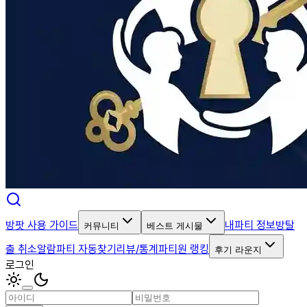
방팟 사용 가이드
내파티 정보
방탈
커뮤니티
베스트 게시물
출 취소알람
파티 자동찾기
리뷰/통계
파티원 랭킹
후기 라운지
로그인