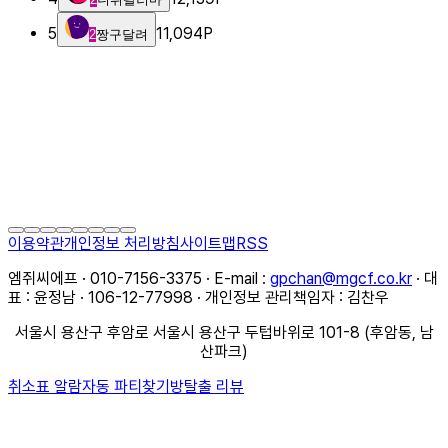
5
11,094
P
2
짱구달려
이용약관
개인정보 처리방침
사이트맵
RSS
엠쥐씨에프 · 010-7156-3375 · E-mail :
gpchan@mgcf.co.kr
· 대
표 : 윤정남 · 106-12-77998 · 개인정보 관리책임자 : 김찬우
서울시 용산구 후암로 서울시 용산구 두텁바위로 101-8 (후암동, 남
산파크)
취소표 알람
자동 파티찾기
방탈출 리뷰