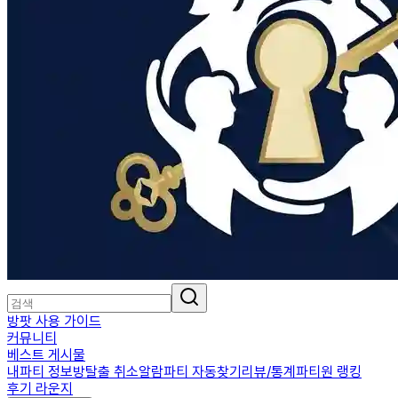
방팟 사용 가이드
커뮤니티
베스트 게시물
내파티 정보
방탈출 취소알람
파티 자동찾기
리뷰/통계
파티원 랭킹
후기 라운지