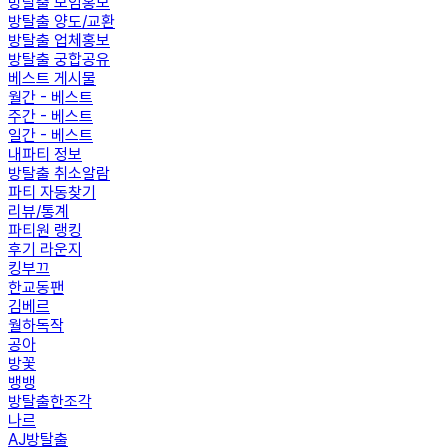
방탈출 모임홍보
방탈출 양도/교환
방탈출 업체홍보
방탈출 궁합공유
베스트 게시물
월간 - 베스트
주간 - 베스트
일간 - 베스트
내파티 정보
방탈출 취소알람
파티 자동찾기
리뷰/통계
파티원 랭킹
후기 라운지
킹부끄
한교동팬
김베르
월하독작
공아
방꽃
뱅뱅
방탈출한조각
나르
AJ방탈출