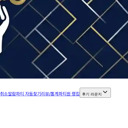
 취소알람
파티 자동찾기
리뷰/통계
파티원 랭킹
후기 라운지