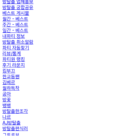
방탈출 업체홍보
방탈출 궁합공유
베스트 게시물
월간 - 베스트
주간 - 베스트
일간 - 베스트
내파티 정보
방탈출 취소알람
파티 자동찾기
리뷰/통계
파티원 랭킹
후기 라운지
킹부끄
한교동팬
김베르
월하독작
공아
방꽃
뱅뱅
방탈출한조각
나르
AJ방탈출
방탈출편식러
ㄱㅌㄹㅂ