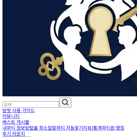
방팟 사용 가이드
커뮤니티
베스트 게시물
내파티 정보
방탈출 취소알람
파티 자동찾기
리뷰/통계
파티원 랭킹
후기 라운지