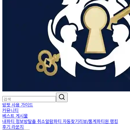
방팟 사용 가이드
커뮤니티
베스트 게시물
내파티 정보
방탈출 취소알람
파티 자동찾기
리뷰/통계
파티원 랭킹
후기 라운지