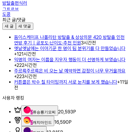
방탈출편식러
ㄱㅌㄹㅂ
도콩
최근 글/댓글
새 글
새 댓글
둠이스케이프 나폴리탄 방탈출 & 상상의문 420 방탈출 인천
연방 후기｜공포도·난이도·추천 인원
3시간전
옛날옛날에는 이야기꾼 한 명이 팀 분위기를 다 만들었습니다
+
1
21시간전
익명의 여자는 이름을 지우자 행동이 더 선명하게 보였습니다
+
2
22시간전
주르륵주르륵은 비 오는 날 예약하면 감정이 너무 무거울까요
+
2
23시간전
커튼콜은 박수 칠 타이밍까지 서로 눈치를 보게 했습니다
+
1
1일
전
사용자 랭킹
20,593
P
2
류승룡기모찌
16,590
P
2
캐치마인드