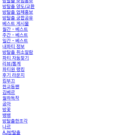
방탈출 모임홍보
방탈출 양도/교환
방탈출 업체홍보
방탈출 궁합공유
베스트 게시물
월간 - 베스트
주간 - 베스트
일간 - 베스트
내파티 정보
방탈출 취소알람
파티 자동찾기
리뷰/통계
파티원 랭킹
후기 라운지
킹부끄
한교동팬
김베르
월하독작
공아
방꽃
뱅뱅
방탈출한조각
나르
AJ방탈출