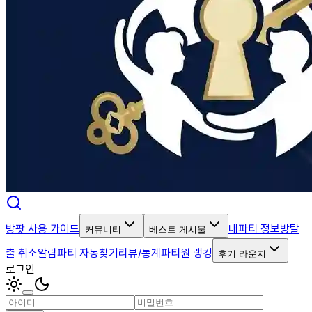
방팟 사용 가이드
내파티 정보
방탈
커뮤니티
베스트 게시물
출 취소알람
파티 자동찾기
리뷰/통계
파티원 랭킹
후기 라운지
로그인