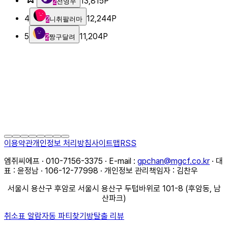
13,815
P
2
전영우
4
12,244
P
2
니취팔러마
5
11,204
P
2
짱구달려
이용약관
개인정보 처리방침
사이트맵
RSS
엠쥐씨에프 · 010-7156-3375 · E-mail :
gpchan@mgcf.co.kr
· 대
표 : 윤정남 · 106-12-77998 · 개인정보 관리책임자 : 김찬우
서울시 용산구 후암로 서울시 용산구 두텁바위로 101-8 (후암동, 남
산파크)
취소표 알람
자동 파티찾기
방탈출 리뷰