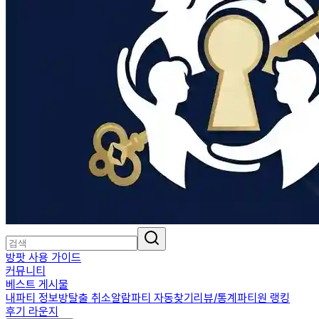
방팟 사용 가이드
커뮤니티
베스트 게시물
내파티 정보
방탈출 취소알람
파티 자동찾기
리뷰/통계
파티원 랭킹
후기 라운지