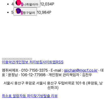
4
12,034
P
2
니취팔러마
5
10,984
P
2
짱구달려
이용약관
개인정보 처리방침
사이트맵
RSS
엠쥐씨에프 · 010-7156-3375 · E-mail :
gpchan@mgcf.co.kr
· 대
표 : 윤정남 · 106-12-77998 · 개인정보 관리책임자 : 김찬우
서울시 용산구 후암로 서울시 용산구 두텁바위로 101-8 (후암동, 남
산파크)
취소표 알람
자동 파티찾기
방탈출 리뷰