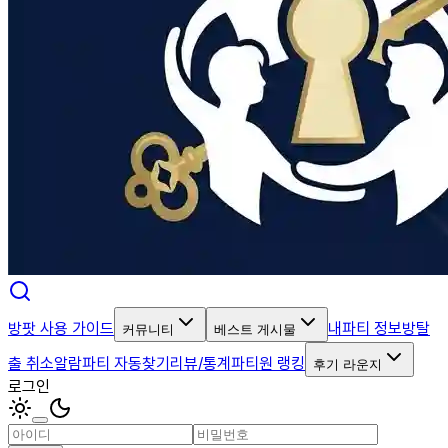
방팟 사용 가이드
내파티 정보
방탈
커뮤니티
베스트 게시물
출 취소알람
파티 자동찾기
리뷰/통계
파티원 랭킹
후기 라운지
로그인