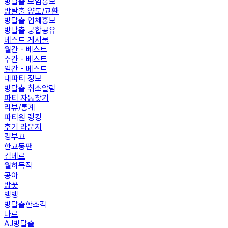
방탈출 모임홍보
방탈출 양도/교환
방탈출 업체홍보
방탈출 궁합공유
베스트 게시물
월간 - 베스트
주간 - 베스트
일간 - 베스트
내파티 정보
방탈출 취소알람
파티 자동찾기
리뷰/통계
파티원 랭킹
후기 라운지
킹부끄
한교동팬
김베르
월하독작
공아
방꽃
뱅뱅
방탈출한조각
나르
AJ방탈출