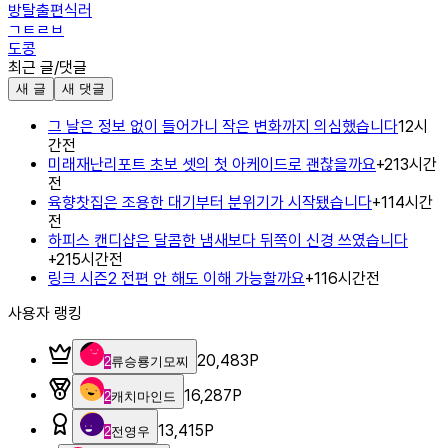
방탈출편식러
ㄱㅌㄹㅂ
도콩
최근 글/댓글
새 글
새 댓글
그 날은 정보 없이 들어가니 작은 변화까지 의심했습니다
12시
간전
미래재난리포트 초보 셋의 첫 아케이드로 괜찮을까요
+
2
13시간
전
육향찻집은 조용한 대기부터 분위기가 시작됐습니다
+
1
14시간
전
하피스 캔디샵은 달콤한 냄새보다 뒤쪽이 신경 쓰였습니다
+
2
15시간전
링크 시즌2 전편 안 해도 이해 가능할까요
+
1
16시간전
사용자 랭킹
20,483
P
2
류승룡기모찌
16,287
P
2
캐치마인드
13,415
P
2
전영우