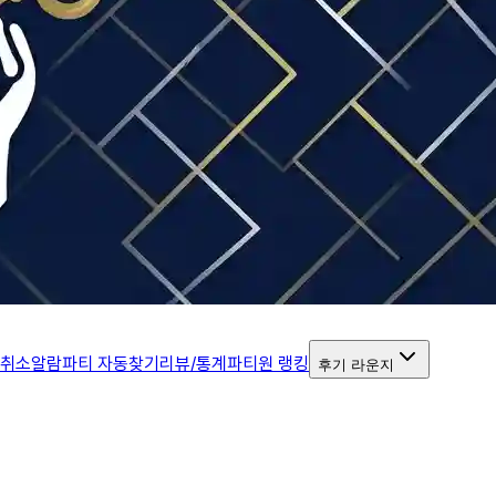
 취소알람
파티 자동찾기
리뷰/통계
파티원 랭킹
후기 라운지