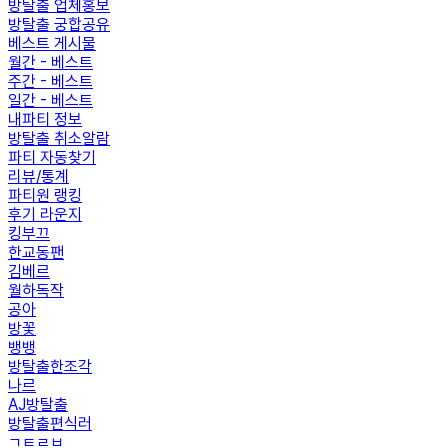
방탈출 업체홍보
방탈출 궁합공유
베스트 게시물
월간 - 베스트
주간 - 베스트
일간 - 베스트
내파티 정보
방탈출 취소알람
파티 자동찾기
리뷰/통계
파티원 랭킹
후기 라운지
킹부끄
한교동팬
김베르
월하독작
공아
방꽃
뱅뱅
방탈출한조각
나르
AJ방탈출
방탈출편식러
ㄱㅌㄹㅂ