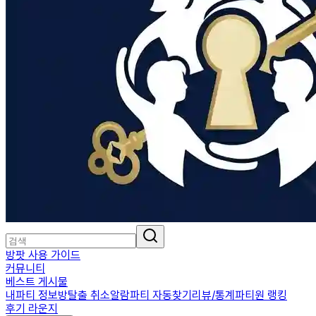
방팟 사용 가이드
커뮤니티
베스트 게시물
내파티 정보
방탈출 취소알람
파티 자동찾기
리뷰/통계
파티원 랭킹
후기 라운지