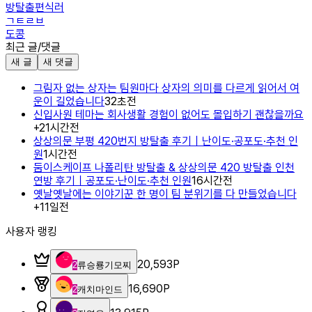
방탈출편식러
ㄱㅌㄹㅂ
도콩
최근 글/댓글
새 글
새 댓글
그림자 없는 상자는 팀원마다 상자의 의미를 다르게 읽어서 여
운이 길었습니다
32초전
신입사원 테마는 회사생활 경험이 없어도 몰입하기 괜찮을까요
+
2
1시간전
상상의문 부평 420번지 방탈출 후기｜난이도·공포도·추천 인
원
1시간전
둠이스케이프 나폴리탄 방탈출 & 상상의문 420 방탈출 인천
연방 후기｜공포도·난이도·추천 인원
16시간전
옛날옛날에는 이야기꾼 한 명이 팀 분위기를 다 만들었습니다
+
1
1일전
사용자 랭킹
20,593
P
2
류승룡기모찌
16,690
P
2
캐치마인드