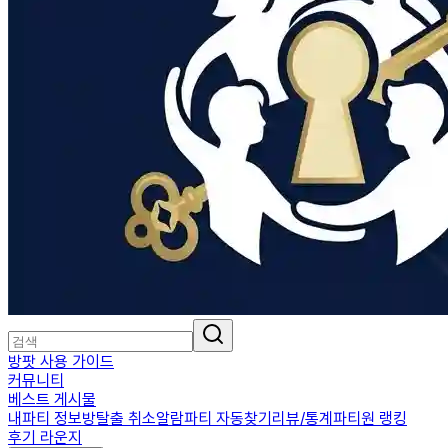
방팟 사용 가이드
커뮤니티
베스트 게시물
내파티 정보
방탈출 취소알람
파티 자동찾기
리뷰/통계
파티원 랭킹
후기 라운지