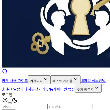
방팟 사용 가이드
내파티 정보
방탈
커뮤니티
베스트 게시물
출 취소알람
파티 자동찾기
리뷰/통계
파티원 랭킹
후기 라운지
로그인