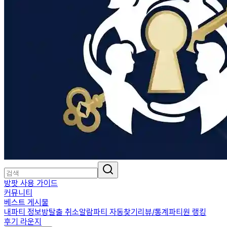
방팟 사용 가이드
커뮤니티
베스트 게시물
내파티 정보
방탈출 취소알람
파티 자동찾기
리뷰/통계
파티원 랭킹
후기 라운지