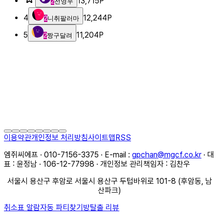
13,715
P
2
전영우
4
12,244
P
2
니취팔러마
5
11,204
P
2
짱구달려
이용약관
개인정보 처리방침
사이트맵
RSS
엠쥐씨에프 · 010-7156-3375 · E-mail :
gpchan@mgcf.co.kr
· 대
표 : 윤정남 · 106-12-77998 · 개인정보 관리책임자 : 김찬우
서울시 용산구 후암로 서울시 용산구 두텁바위로 101-8 (후암동, 남
산파크)
취소표 알람
자동 파티찾기
방탈출 리뷰