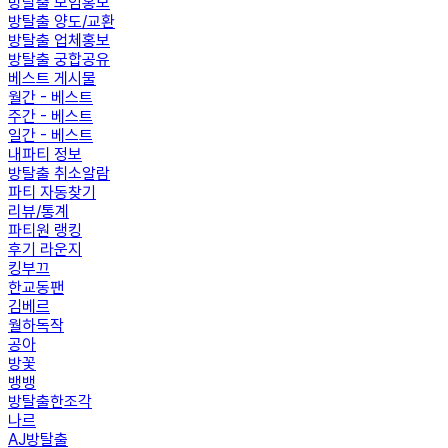
방탈출 모임홍보
방탈출 양도/교환
방탈출 업체홍보
방탈출 궁합공유
베스트 게시물
월간 - 베스트
주간 - 베스트
일간 - 베스트
내파티 정보
방탈출 취소알람
파티 자동찾기
리뷰/통계
파티원 랭킹
후기 라운지
킹부끄
한교동팬
김베르
월하독작
공아
방꽃
뱅뱅
방탈출한조각
나르
AJ방탈출