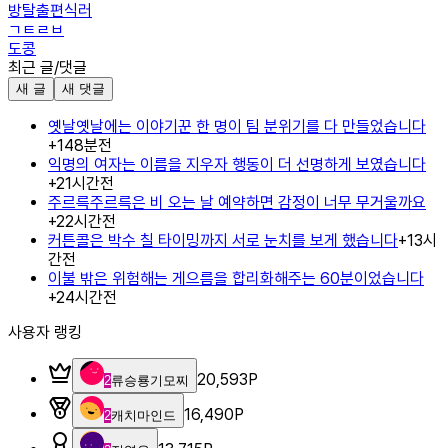
방탈출편식러
ㄱㅌㄹㅂ
도콩
최근 글/댓글
새 글
새 댓글
옛날옛날에는 이야기꾼 한 명이 팀 분위기를 다 만들었습니다
+
1
48분전
익명의 여자는 이름을 지우자 행동이 더 선명하게 보였습니다
+
2
1시간전
주르륵주르륵은 비 오는 날 예약하면 감정이 너무 무거울까요
+
2
2시간전
커튼콜은 박수 칠 타이밍까지 서로 눈치를 보게 했습니다
+
1
3시
간전
이불 밖은 위험해는 게으름을 합리화해주는 60분이었습니다
+
2
4시간전
사용자 랭킹
20,593
P
2
류승룡기모찌
16,490
P
2
캐치마인드