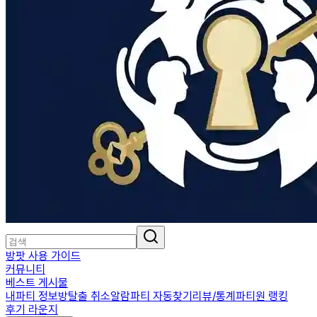
방팟 사용 가이드
커뮤니티
베스트 게시물
내파티 정보
방탈출 취소알람
파티 자동찾기
리뷰/통계
파티원 랭킹
후기 라운지