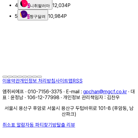
4
12,034
P
2
니취팔러마
5
10,984
P
2
짱구달려
이용약관
개인정보 처리방침
사이트맵
RSS
엠쥐씨에프 · 010-7156-3375 · E-mail :
gpchan@mgcf.co.kr
· 대
표 : 윤정남 · 106-12-77998 · 개인정보 관리책임자 : 김찬우
서울시 용산구 후암로 서울시 용산구 두텁바위로 101-8 (후암동, 남
산파크)
취소표 알람
자동 파티찾기
방탈출 리뷰