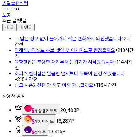
방탈출편식러
ㄱㅌㄹㅂ
도콩
최근 글/댓글
새 글
새 댓글
그 날은 정보 없이 들어가니 작은 변화까지 의심했습니다
12시
간전
미래재난리포트 초보 셋의 첫 아케이드로 괜찮을까요
+
2
13시간
전
육향찻집은 조용한 대기부터 분위기가 시작됐습니다
+
1
14시간
전
하피스 캔디샵은 달콤한 냄새보다 뒤쪽이 신경 쓰였습니다
+
2
15시간전
링크 시즌2 전편 안 해도 이해 가능할까요
+
1
16시간전
사용자 랭킹
20,483
P
2
류승룡기모찌
16,287
P
2
캐치마인드
13,415
P
2
전영우