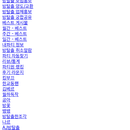
방탈출 모임홍보
방탈출 양도/교환
방탈출 업체홍보
방탈출 궁합공유
베스트 게시물
월간 - 베스트
주간 - 베스트
일간 - 베스트
내파티 정보
방탈출 취소알람
파티 자동찾기
리뷰/통계
파티원 랭킹
후기 라운지
킹부끄
한교동팬
김베르
월하독작
공아
방꽃
뱅뱅
방탈출한조각
나르
AJ방탈출