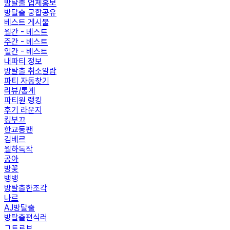
방탈출 업체홍보
방탈출 궁합공유
베스트 게시물
월간 - 베스트
주간 - 베스트
일간 - 베스트
내파티 정보
방탈출 취소알람
파티 자동찾기
리뷰/통계
파티원 랭킹
후기 라운지
킹부끄
한교동팬
김베르
월하독작
공아
방꽃
뱅뱅
방탈출한조각
나르
AJ방탈출
방탈출편식러
ㄱㅌㄹㅂ