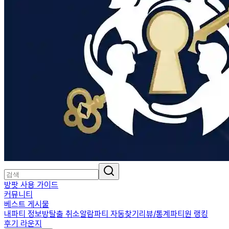
방팟 사용 가이드
커뮤니티
베스트 게시물
내파티 정보
방탈출 취소알람
파티 자동찾기
리뷰/통계
파티원 랭킹
후기 라운지