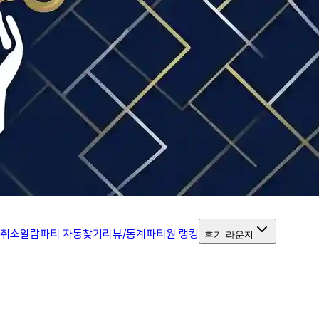
 취소알람
파티 자동찾기
리뷰/통계
파티원 랭킹
후기 라운지