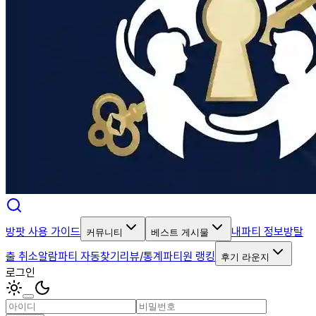
방팟 사용 가이드
내파티 정보
방탈
커뮤니티
베스트 게시물
출 취소알람
파티 자동찾기
리뷰/통계
파티원 랭킹
후기 라운지
로그인