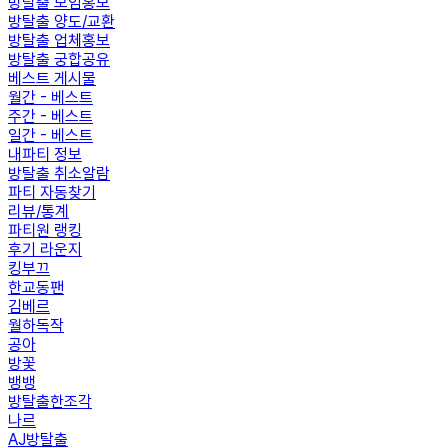
방탈출 모임홍보
방탈출 양도/교환
방탈출 업체홍보
방탈출 궁합공유
베스트 게시물
월간 - 베스트
주간 - 베스트
일간 - 베스트
내파티 정보
방탈출 취소알람
파티 자동찾기
리뷰/통계
파티원 랭킹
후기 라운지
킹부끄
한교동팬
김베르
월하독작
공아
방꽃
뱅뱅
방탈출한조각
나르
AJ방탈출