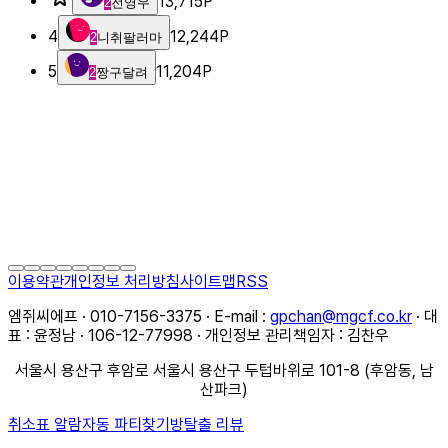
13,715
P
2
전영우
4
12,244
P
2
니취팔러마
5
11,204
P
2
짱구달려
이용약관
개인정보 처리방침
사이트맵
RSS
엠쥐씨에프 · 010-7156-3375 · E-mail :
gpchan@mgcf.co.kr
· 대
표 : 윤정남 · 106-12-77998 · 개인정보 관리책임자 : 김찬우
서울시 용산구 후암로 서울시 용산구 두텁바위로 101-8 (후암동, 남
산파크)
취소표 알람
자동 파티찾기
방탈출 리뷰