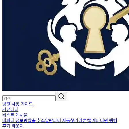
방팟 사용 가이드
커뮤니티
베스트 게시물
내파티 정보
방탈출 취소알람
파티 자동찾기
리뷰/통계
파티원 랭킹
후기 라운지