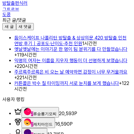
방탈출편식러
ㄱㅌㄹㅂ
도콩
최근 글/댓글
새 글
새 댓글
둠이스케이프 나폴리탄 방탈출 & 상상의문 420 방탈출 인천
연방 후기｜공포도·난이도·추천 인원
1시간전
옛날옛날에는 이야기꾼 한 명이 팀 분위기를 다 만들었습니다
+
1
19시간전
익명의 여자는 이름을 지우자 행동이 더 선명하게 보였습니다
+
2
20시간전
주르륵주르륵은 비 오는 날 예약하면 감정이 너무 무거울까요
+
2
21시간전
커튼콜은 박수 칠 타이밍까지 서로 눈치를 보게 했습니다
+
1
22
시간전
사용자 랭킹
20,593
P
2
류승룡기모찌
16,590
P
2
캐치마인드