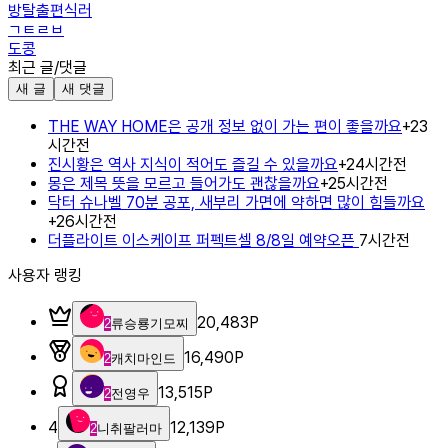
방탈출편식러
ㄱㅌㄹㅂ
도콩
최근 글/댓글
새 글
새 댓글
THE WAY HOME은 공개 정보 없이 가는 편이 좋을까요
+
2
3
시간전
진시황은 역사 지식이 적어도 즐길 수 있을까요
+
2
4시간전
몽은 제목 뜻을 모르고 들어가도 괜찮을까요
+
2
5시간전
닥터 슈나벨 70분 공포, 새부리 가면에 약하면 많이 힘들까요
+
2
6시간전
더플라이트 이스케이프 퍼펙트셀 8/8일 예약오픈
7시간전
사용자 랭킹
20,483
P
2
류승룡기모찌
16,490
P
2
캐치마인드
13,515
P
2
전영우
4
12,139
P
2
니취팔러마