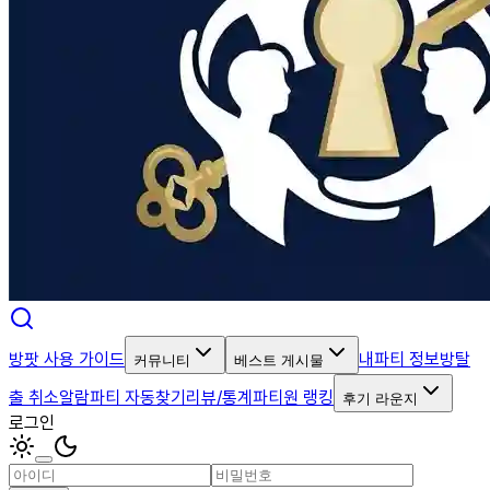
방팟 사용 가이드
내파티 정보
방탈
커뮤니티
베스트 게시물
출 취소알람
파티 자동찾기
리뷰/통계
파티원 랭킹
후기 라운지
로그인