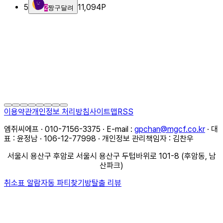
5
11,094
P
2
짱구달려
이용약관
개인정보 처리방침
사이트맵
RSS
엠쥐씨에프 · 010-7156-3375 · E-mail :
gpchan@mgcf.co.kr
· 대
표 : 윤정남 · 106-12-77998 · 개인정보 관리책임자 : 김찬우
서울시 용산구 후암로 서울시 용산구 두텁바위로 101-8 (후암동, 남
산파크)
취소표 알람
자동 파티찾기
방탈출 리뷰