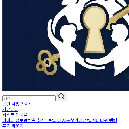
방팟 사용 가이드
커뮤니티
베스트 게시물
내파티 정보
방탈출 취소알람
파티 자동찾기
리뷰/통계
파티원 랭킹
후기 라운지