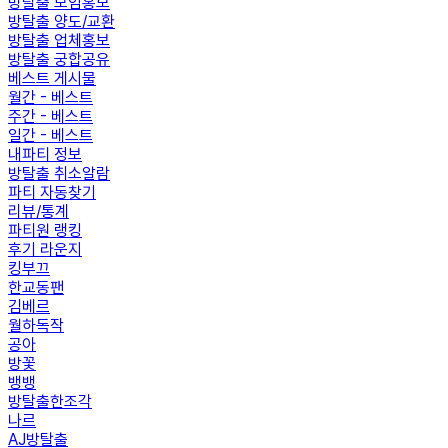
방탈출 모임홍보
방탈출 양도/교환
방탈출 업체홍보
방탈출 궁합공유
베스트 게시물
월간 - 베스트
주간 - 베스트
일간 - 베스트
내파티 정보
방탈출 취소알람
파티 자동찾기
리뷰/통계
파티원 랭킹
후기 라운지
킹부끄
한교동팬
김베르
월하독작
공아
방꽃
뱅뱅
방탈출한조각
나르
AJ방탈출