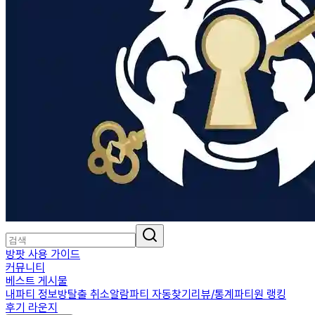
방팟 사용 가이드
커뮤니티
베스트 게시물
내파티 정보
방탈출 취소알람
파티 자동찾기
리뷰/통계
파티원 랭킹
후기 라운지