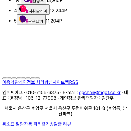
13,915
P
2
전영우
4
12,244
P
2
니취팔러마
5
11,204
P
2
짱구달려
이용약관
개인정보 처리방침
사이트맵
RSS
엠쥐씨에프 · 010-7156-3375 · E-mail :
gpchan@mgcf.co.kr
· 대
표 : 윤정남 · 106-12-77998 · 개인정보 관리책임자 : 김찬우
서울시 용산구 후암로 서울시 용산구 두텁바위로 101-8 (후암동, 남
산파크)
취소표 알람
자동 파티찾기
방탈출 리뷰