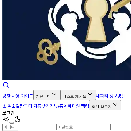
방팟 사용 가이드
내파티 정보
방탈
커뮤니티
베스트 게시물
출 취소알람
파티 자동찾기
리뷰/통계
파티원 랭킹
후기 라운지
로그인