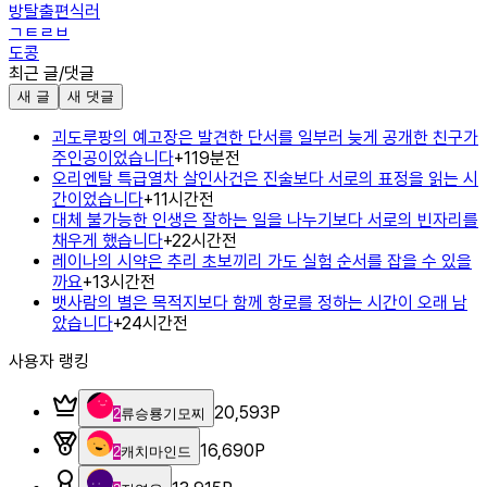
방탈출편식러
ㄱㅌㄹㅂ
도콩
최근 글/댓글
새 글
새 댓글
괴도루팡의 예고장은 발견한 단서를 일부러 늦게 공개한 친구가
주인공이었습니다
+
1
19분전
오리엔탈 특급열차 살인사건은 진술보다 서로의 표정을 읽는 시
간이었습니다
+
1
1시간전
대체 불가능한 인생은 잘하는 일을 나누기보다 서로의 빈자리를
채우게 했습니다
+
2
2시간전
레이나의 시약은 추리 초보끼리 가도 실험 순서를 잡을 수 있을
까요
+
1
3시간전
뱃사람의 별은 목적지보다 함께 항로를 정하는 시간이 오래 남
았습니다
+
2
4시간전
사용자 랭킹
20,593
P
2
류승룡기모찌
16,690
P
2
캐치마인드