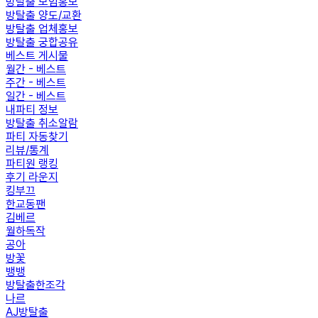
방탈출 모임홍보
방탈출 양도/교환
방탈출 업체홍보
방탈출 궁합공유
베스트 게시물
월간 - 베스트
주간 - 베스트
일간 - 베스트
내파티 정보
방탈출 취소알람
파티 자동찾기
리뷰/통계
파티원 랭킹
후기 라운지
킹부끄
한교동팬
김베르
월하독작
공아
방꽃
뱅뱅
방탈출한조각
나르
AJ방탈출