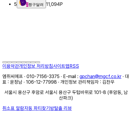
5
11,094
P
2
짱구달려
이용약관
개인정보 처리방침
사이트맵
RSS
엠쥐씨에프 · 010-7156-3375 · E-mail :
gpchan@mgcf.co.kr
· 대
표 : 윤정남 · 106-12-77998 · 개인정보 관리책임자 : 김찬우
서울시 용산구 후암로 서울시 용산구 두텁바위로 101-8 (후암동, 남
산파크)
취소표 알람
자동 파티찾기
방탈출 리뷰