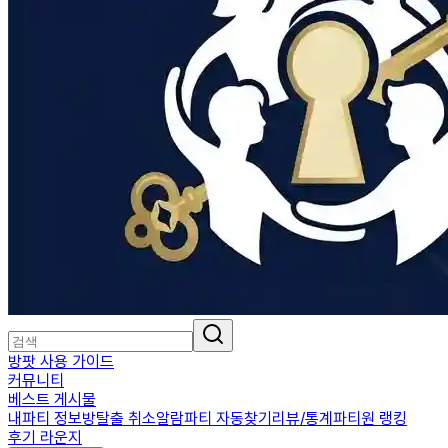
방팟 사용 가이드
커뮤니티
베스트 게시물
내파티 정보
방탈출 취소알람
파티 자동찾기
리뷰/통계
파티원 랭킹
후기 라운지