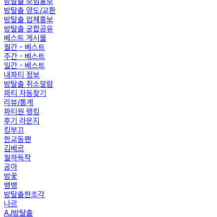
방탈출 모임홍보
방탈출 양도/교환
방탈출 업체홍보
방탈출 궁합공유
베스트 게시물
월간 - 베스트
주간 - 베스트
일간 - 베스트
내파티 정보
방탈출 취소알람
파티 자동찾기
리뷰/통계
파티원 랭킹
후기 라운지
킹부끄
한교동팬
김베르
월하독작
공아
방꽃
뱅뱅
방탈출한조각
나르
AJ방탈출