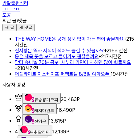
방탈출편식러
ㄱㅌㄹㅂ
도콩
최근 글/댓글
새 글
새 댓글
THE WAY HOME은 공개 정보 없이 가는 편이 좋을까요
+
2
15
시간전
진시황은 역사 지식이 적어도 즐길 수 있을까요
+
2
16시간전
몽은 제목 뜻을 모르고 들어가도 괜찮을까요
+
2
17시간전
닥터 슈나벨 70분 공포, 새부리 가면에 약하면 많이 힘들까요
+
2
18시간전
더플라이트 이스케이프 퍼펙트셀 8/8일 예약오픈
19시간전
사용자 랭킹
20,483
P
2
류승룡기모찌
16,490
P
2
캐치마인드
13,615
P
2
전영우
4
12,139
P
2
니취팔러마