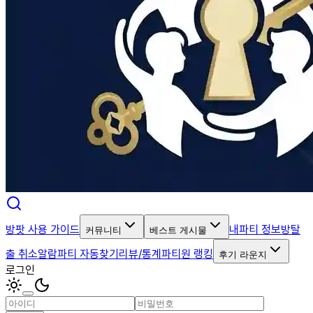
방팟 사용 가이드
내파티 정보
방탈
커뮤니티
베스트 게시물
출 취소알람
파티 자동찾기
리뷰/통계
파티원 랭킹
후기 라운지
로그인