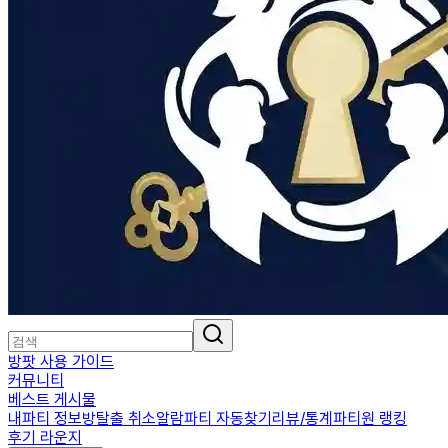
방팟 사용 가이드
커뮤니티
베스트 게시물
내파티 정보
방탈출 취소알람
파티 자동찾기
리뷰/통계
파티원 랭킹
후기 라운지