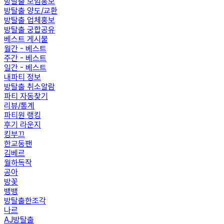
방탈출 모임홍보
방탈출 양도/교환
방탈출 업체홍보
방탈출 궁합공유
베스트 게시물
월간 - 베스트
주간 - 베스트
일간 - 베스트
내파티 정보
방탈출 취소알람
파티 자동찾기
리뷰/통계
파티원 랭킹
후기 라운지
킹부끄
한교동팬
김베르
월하독작
공아
방꽃
뱅뱅
방탈출한조각
나르
AJ방탈출