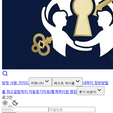
방팟 사용 가이드
내파티 정보
방탈
커뮤니티
베스트 게시물
출 취소알람
파티 자동찾기
리뷰/통계
파티원 랭킹
후기 라운지
로그인