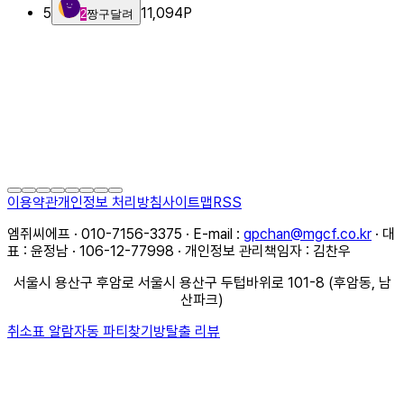
5
11,094
P
2
짱구달려
이용약관
개인정보 처리방침
사이트맵
RSS
엠쥐씨에프 · 010-7156-3375 · E-mail :
gpchan@mgcf.co.kr
· 대
표 : 윤정남 · 106-12-77998 · 개인정보 관리책임자 : 김찬우
서울시 용산구 후암로 서울시 용산구 두텁바위로 101-8 (후암동, 남
산파크)
취소표 알람
자동 파티찾기
방탈출 리뷰