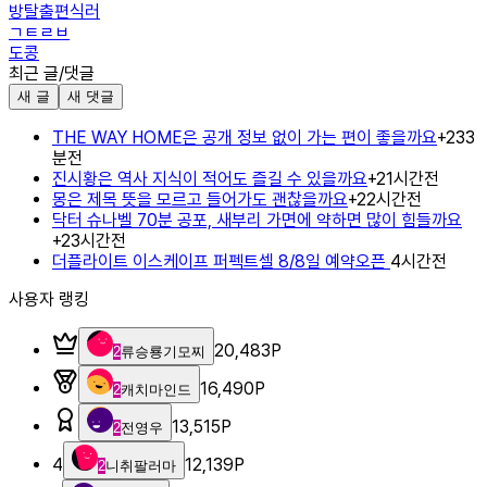
방탈출편식러
ㄱㅌㄹㅂ
도콩
최근 글/댓글
새 글
새 댓글
THE WAY HOME은 공개 정보 없이 가는 편이 좋을까요
+
2
33
분전
진시황은 역사 지식이 적어도 즐길 수 있을까요
+
2
1시간전
몽은 제목 뜻을 모르고 들어가도 괜찮을까요
+
2
2시간전
닥터 슈나벨 70분 공포, 새부리 가면에 약하면 많이 힘들까요
+
2
3시간전
더플라이트 이스케이프 퍼펙트셀 8/8일 예약오픈
4시간전
사용자 랭킹
20,483
P
2
류승룡기모찌
16,490
P
2
캐치마인드
13,515
P
2
전영우
4
12,139
P
2
니취팔러마