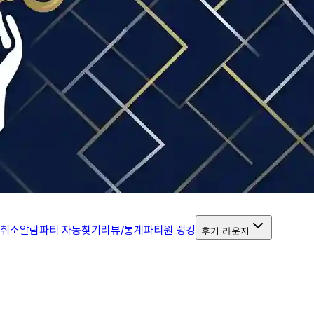
 취소알람
파티 자동찾기
리뷰/통계
파티원 랭킹
후기 라운지