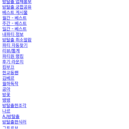
방탈출 업체홍보
방탈출 궁합공유
베스트 게시물
월간 - 베스트
주간 - 베스트
일간 - 베스트
내파티 정보
방탈출 취소알람
파티 자동찾기
리뷰/통계
파티원 랭킹
후기 라운지
킹부끄
한교동팬
김베르
월하독작
공아
방꽃
뱅뱅
방탈출한조각
나르
AJ방탈출
방탈출편식러
ㄱㅌㄹㅂ