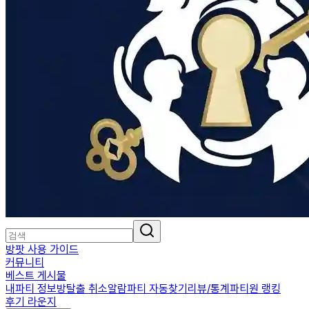
방팟 사용 가이드
커뮤니티
베스트 게시물
내파티 정보
방탈출 취소알람
파티 자동찾기
리뷰/통계
파티원 랭킹
후기 라운지