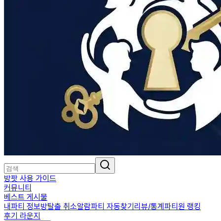
방팟 사용 가이드
커뮤니티
베스트 게시물
내파티 정보
방탈출 취소알람
파티 자동찾기
리뷰/통계
파티원 랭킹
후기 라운지