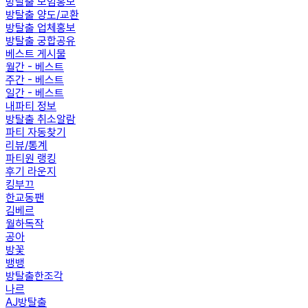
방탈출 모임홍보
방탈출 양도/교환
방탈출 업체홍보
방탈출 궁합공유
베스트 게시물
월간 - 베스트
주간 - 베스트
일간 - 베스트
내파티 정보
방탈출 취소알람
파티 자동찾기
리뷰/통계
파티원 랭킹
후기 라운지
킹부끄
한교동팬
김베르
월하독작
공아
방꽃
뱅뱅
방탈출한조각
나르
AJ방탈출