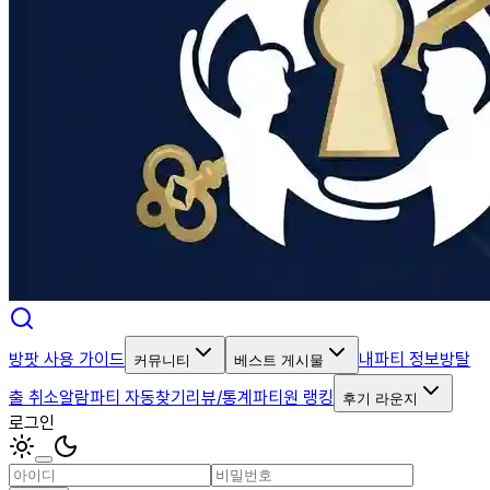
방팟 사용 가이드
내파티 정보
방탈
커뮤니티
베스트 게시물
출 취소알람
파티 자동찾기
리뷰/통계
파티원 랭킹
후기 라운지
로그인