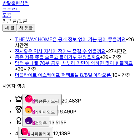
방탈출편식러
ㄱㅌㄹㅂ
도콩
최근 글/댓글
새 글
새 댓글
THE WAY HOME은 공개 정보 없이 가는 편이 좋을까요
+
2
6
시간전
진시황은 역사 지식이 적어도 즐길 수 있을까요
+
2
7시간전
몽은 제목 뜻을 모르고 들어가도 괜찮을까요
+
2
9시간전
닥터 슈나벨 70분 공포, 새부리 가면에 약하면 많이 힘들까요
+
2
9시간전
더플라이트 이스케이프 퍼펙트셀 8/8일 예약오픈
10시간전
사용자 랭킹
20,483
P
2
류승룡기모찌
16,490
P
2
캐치마인드
13,515
P
2
전영우
4
12,139
P
2
니취팔러마