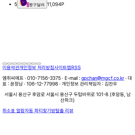
5
11,094
P
2
짱구달려
이용약관
개인정보 처리방침
사이트맵
RSS
엠쥐씨에프 · 010-7156-3375 · E-mail :
gpchan@mgcf.co.kr
· 대
표 : 윤정남 · 106-12-77998 · 개인정보 관리책임자 : 김찬우
서울시 용산구 후암로 서울시 용산구 두텁바위로 101-8 (후암동, 남
산파크)
취소표 알람
자동 파티찾기
방탈출 리뷰