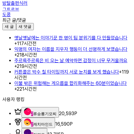
방탈출편식러
ㄱㅌㄹㅂ
도콩
최근 글/댓글
새 글
새 댓글
옛날옛날에는 이야기꾼 한 명이 팀 분위기를 다 만들었습니다
+
1
17시간전
익명의 여자는 이름을 지우자 행동이 더 선명하게 보였습니다
+
2
18시간전
주르륵주르륵은 비 오는 날 예약하면 감정이 너무 무거울까요
+
2
19시간전
커튼콜은 박수 칠 타이밍까지 서로 눈치를 보게 했습니다
+
1
19
시간전
이불 밖은 위험해는 게으름을 합리화해주는 60분이었습니다
+
2
21시간전
사용자 랭킹
20,593
P
2
류승룡기모찌
16,590
P
2
캐치마인드