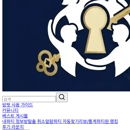
방팟 사용 가이드
커뮤니티
베스트 게시물
내파티 정보
방탈출 취소알람
파티 자동찾기
리뷰/통계
파티원 랭킹
후기 라운지