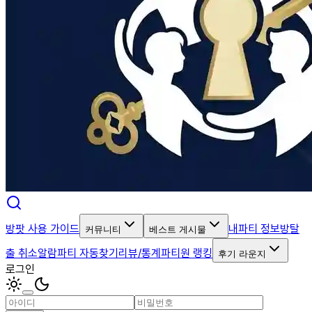
방팟 사용 가이드
내파티 정보
방탈
커뮤니티
베스트 게시물
출 취소알람
파티 자동찾기
리뷰/통계
파티원 랭킹
후기 라운지
로그인