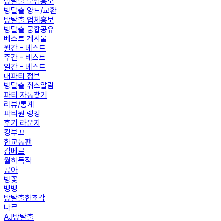
방탈출 모임홍보
방탈출 양도/교환
방탈출 업체홍보
방탈출 궁합공유
베스트 게시물
월간 - 베스트
주간 - 베스트
일간 - 베스트
내파티 정보
방탈출 취소알람
파티 자동찾기
리뷰/통계
파티원 랭킹
후기 라운지
킹부끄
한교동팬
김베르
월하독작
공아
방꽃
뱅뱅
방탈출한조각
나르
AJ방탈출