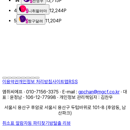
13,715
P
2
전영우
4
12,244
P
2
니취팔러마
5
11,204
P
2
짱구달려
이용약관
개인정보 처리방침
사이트맵
RSS
엠쥐씨에프 · 010-7156-3375 · E-mail :
gpchan@mgcf.co.kr
· 대
표 : 윤정남 · 106-12-77998 · 개인정보 관리책임자 : 김찬우
서울시 용산구 후암로 서울시 용산구 두텁바위로 101-8 (후암동, 남
산파크)
취소표 알람
자동 파티찾기
방탈출 리뷰