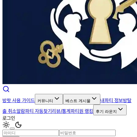
방팟 사용 가이드
내파티 정보
방탈
커뮤니티
베스트 게시물
출 취소알람
파티 자동찾기
리뷰/통계
파티원 랭킹
후기 라운지
로그인