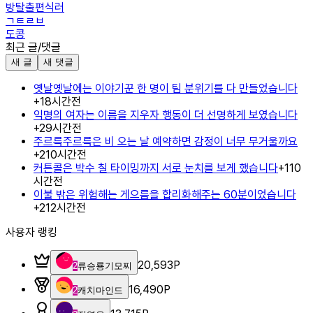
방탈출편식러
ㄱㅌㄹㅂ
도콩
최근 글/댓글
새 글
새 댓글
옛날옛날에는 이야기꾼 한 명이 팀 분위기를 다 만들었습니다
+
1
8시간전
익명의 여자는 이름을 지우자 행동이 더 선명하게 보였습니다
+
2
9시간전
주르륵주르륵은 비 오는 날 예약하면 감정이 너무 무거울까요
+
2
10시간전
커튼콜은 박수 칠 타이밍까지 서로 눈치를 보게 했습니다
+
1
10
시간전
이불 밖은 위험해는 게으름을 합리화해주는 60분이었습니다
+
2
12시간전
사용자 랭킹
20,593
P
2
류승룡기모찌
16,490
P
2
캐치마인드