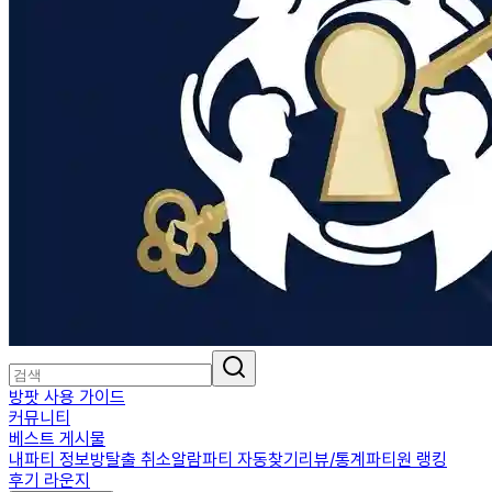
방팟 사용 가이드
커뮤니티
베스트 게시물
내파티 정보
방탈출 취소알람
파티 자동찾기
리뷰/통계
파티원 랭킹
후기 라운지