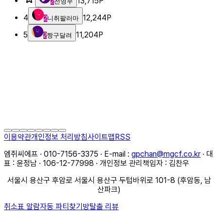
13,715
P
2
전영우
4
12,244
P
2
니취팔러마
5
11,204
P
2
짱구달려
이용약관
개인정보 처리방침
사이트맵
RSS
엠쥐씨에프 · 010-7156-3375 · E-mail :
gpchan@mgcf.co.kr
· 대
표 : 윤정남 · 106-12-77998 · 개인정보 관리책임자 : 김찬우
서울시 용산구 후암로 서울시 용산구 두텁바위로 101-8 (후암동, 남
산파크)
취소표 알람
자동 파티찾기
방탈출 리뷰