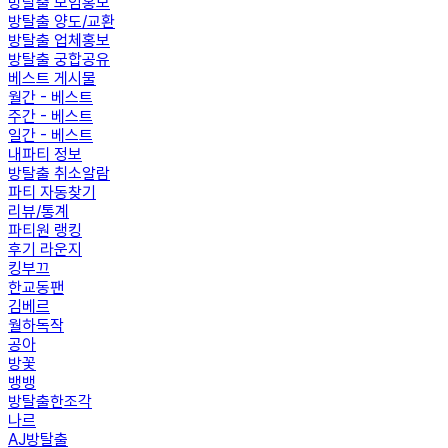
방탈출 모임홍보
방탈출 양도/교환
방탈출 업체홍보
방탈출 궁합공유
베스트 게시물
월간 - 베스트
주간 - 베스트
일간 - 베스트
내파티 정보
방탈출 취소알람
파티 자동찾기
리뷰/통계
파티원 랭킹
후기 라운지
킹부끄
한교동팬
김베르
월하독작
공아
방꽃
뱅뱅
방탈출한조각
나르
AJ방탈출