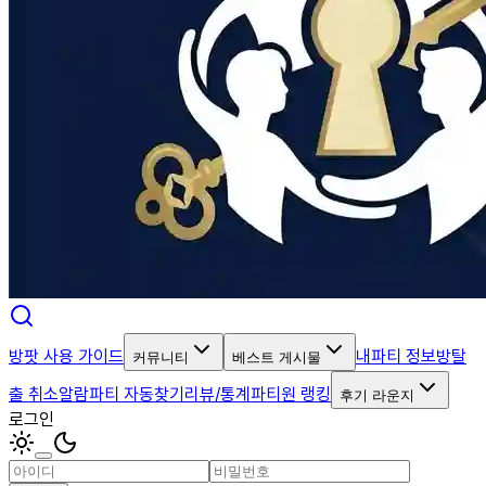
방팟 사용 가이드
내파티 정보
방탈
커뮤니티
베스트 게시물
출 취소알람
파티 자동찾기
리뷰/통계
파티원 랭킹
후기 라운지
로그인