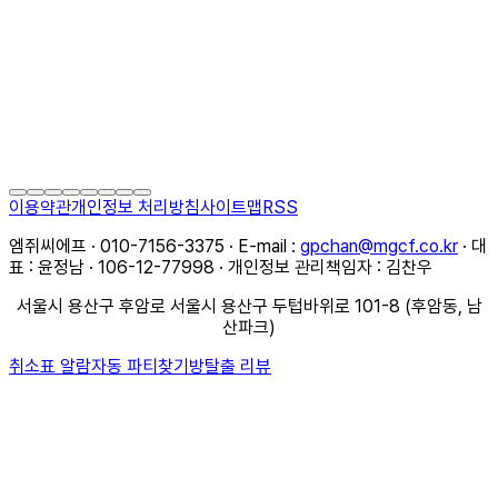
이용약관
개인정보 처리방침
사이트맵
RSS
엠쥐씨에프 · 010-7156-3375 · E-mail :
gpchan@mgcf.co.kr
· 대
표 : 윤정남 · 106-12-77998 · 개인정보 관리책임자 : 김찬우
서울시 용산구 후암로 서울시 용산구 두텁바위로 101-8 (후암동, 남
산파크)
취소표 알람
자동 파티찾기
방탈출 리뷰