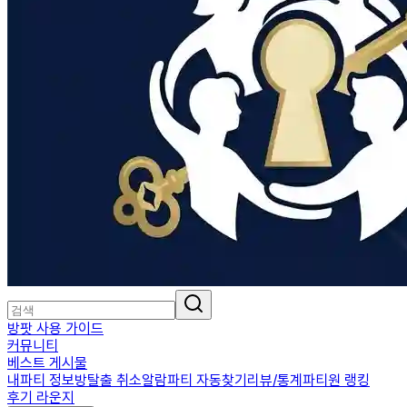
방팟 사용 가이드
커뮤니티
베스트 게시물
내파티 정보
방탈출 취소알람
파티 자동찾기
리뷰/통계
파티원 랭킹
후기 라운지