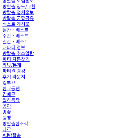
방탈출 모임홍보
방탈출 양도/교환
방탈출 업체홍보
방탈출 궁합공유
베스트 게시물
월간 - 베스트
주간 - 베스트
일간 - 베스트
내파티 정보
방탈출 취소알람
파티 자동찾기
리뷰/통계
파티원 랭킹
후기 라운지
킹부끄
한교동팬
김베르
월하독작
공아
방꽃
뱅뱅
방탈출한조각
나르
AJ방탈출