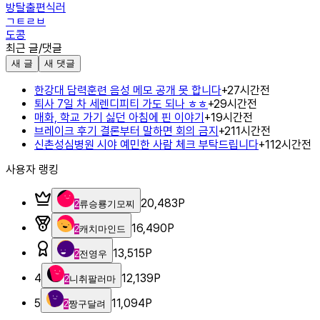
방탈출편식러
ㄱㅌㄹㅂ
도콩
최근 글/댓글
새 글
새 댓글
한강대 담력훈련 음성 메모 공개 못 합니다
+
2
7시간전
퇴사 7일 차 세렌디피티 가도 되나 ㅎㅎ
+
2
9시간전
매화, 학교 가기 싫던 아침에 핀 이야기
+
1
9시간전
브레이크 후기 결론부터 말하면 회의 금지
+
2
11시간전
신촌성심병원 시야 예민한 사람 체크 부탁드립니다
+
1
12시간전
사용자 랭킹
20,483
P
2
류승룡기모찌
16,490
P
2
캐치마인드
13,515
P
2
전영우
4
12,139
P
2
니취팔러마
5
11,094
P
2
짱구달려