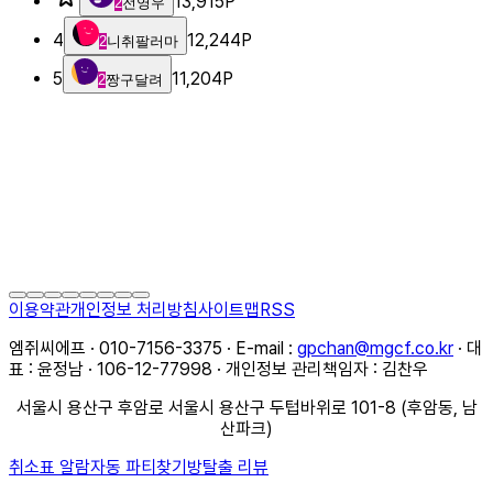
13,915
P
2
전영우
4
12,244
P
2
니취팔러마
5
11,204
P
2
짱구달려
이용약관
개인정보 처리방침
사이트맵
RSS
엠쥐씨에프 · 010-7156-3375 · E-mail :
gpchan@mgcf.co.kr
· 대
표 : 윤정남 · 106-12-77998 · 개인정보 관리책임자 : 김찬우
서울시 용산구 후암로 서울시 용산구 두텁바위로 101-8 (후암동, 남
산파크)
취소표 알람
자동 파티찾기
방탈출 리뷰