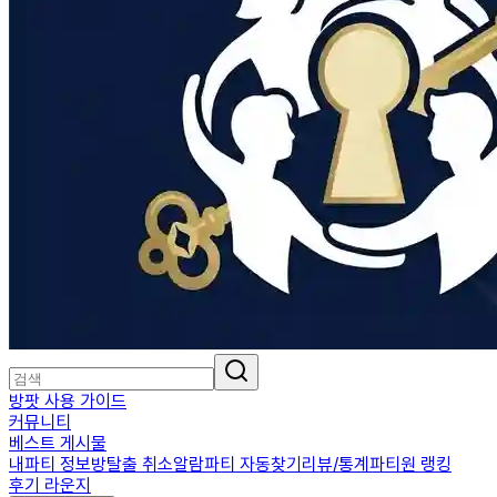
방팟 사용 가이드
커뮤니티
베스트 게시물
내파티 정보
방탈출 취소알람
파티 자동찾기
리뷰/통계
파티원 랭킹
후기 라운지