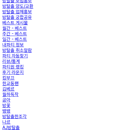
방탈출 모임홍보
방탈출 양도/교환
방탈출 업체홍보
방탈출 궁합공유
베스트 게시물
월간 - 베스트
주간 - 베스트
일간 - 베스트
내파티 정보
방탈출 취소알람
파티 자동찾기
리뷰/통계
파티원 랭킹
후기 라운지
킹부끄
한교동팬
김베르
월하독작
공아
방꽃
뱅뱅
방탈출한조각
나르
AJ방탈출