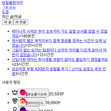
방탈출편식러
ㄱㅌㄹㅂ
도콩
최근 글/댓글
새 글
새 댓글
레이나의 시약은 추리 초보끼리 가도 실험 순서를 잡을 수 있을
까요
+
1
46분전
뱃사람의 별은 목적지보다 함께 항로를 정하는 시간이 오래 남
았습니다
+
2
1시간전
그림자 없는 상자는 팀원마다 상자의 의미를 다르게 읽어서 여
운이 길었습니다
+
1
2시간전
신입사원 테마는 회사생활 경험이 없어도 몰입하기 괜찮을까요
+
2
3시간전
상상의문 부평 420번지 방탈출 후기｜난이도·공포도·추천 인
원
3시간전
사용자 랭킹
20,593
P
2
류승룡기모찌
16,690
P
2
캐치마인드