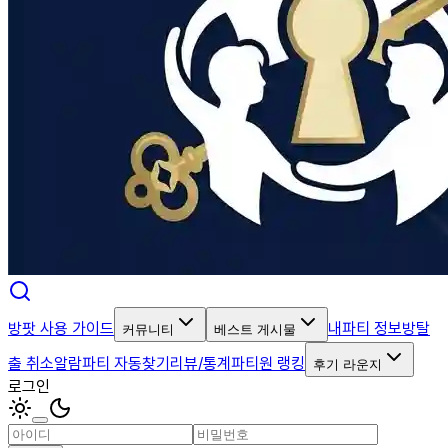
방팟 사용 가이드
내파티 정보
방탈
커뮤니티
베스트 게시물
출 취소알람
파티 자동찾기
리뷰/통계
파티원 랭킹
후기 라운지
로그인