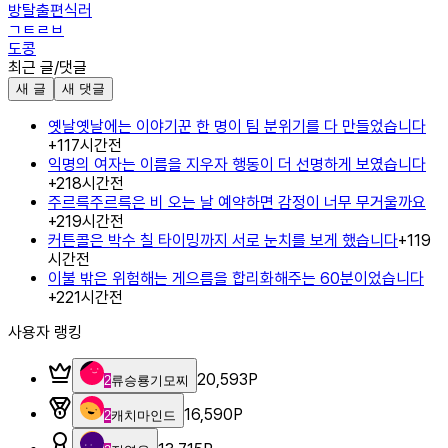
방탈출편식러
ㄱㅌㄹㅂ
도콩
최근 글/댓글
새 글
새 댓글
옛날옛날에는 이야기꾼 한 명이 팀 분위기를 다 만들었습니다
+
1
17시간전
익명의 여자는 이름을 지우자 행동이 더 선명하게 보였습니다
+
2
18시간전
주르륵주르륵은 비 오는 날 예약하면 감정이 너무 무거울까요
+
2
19시간전
커튼콜은 박수 칠 타이밍까지 서로 눈치를 보게 했습니다
+
1
19
시간전
이불 밖은 위험해는 게으름을 합리화해주는 60분이었습니다
+
2
21시간전
사용자 랭킹
20,593
P
2
류승룡기모찌
16,590
P
2
캐치마인드