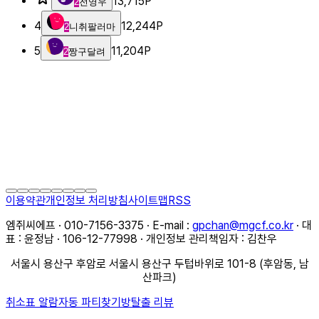
13,715
P
2
전영우
4
12,244
P
2
니취팔러마
5
11,204
P
2
짱구달려
이용약관
개인정보 처리방침
사이트맵
RSS
엠쥐씨에프 · 010-7156-3375 · E-mail :
gpchan@mgcf.co.kr
· 대
표 : 윤정남 · 106-12-77998 · 개인정보 관리책임자 : 김찬우
서울시 용산구 후암로 서울시 용산구 두텁바위로 101-8 (후암동, 남
산파크)
취소표 알람
자동 파티찾기
방탈출 리뷰