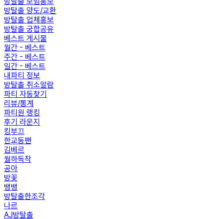
방탈출 모임홍보
방탈출 양도/교환
방탈출 업체홍보
방탈출 궁합공유
베스트 게시물
월간 - 베스트
주간 - 베스트
일간 - 베스트
내파티 정보
방탈출 취소알람
파티 자동찾기
리뷰/통계
파티원 랭킹
후기 라운지
킹부끄
한교동팬
김베르
월하독작
공아
방꽃
뱅뱅
방탈출한조각
나르
AJ방탈출