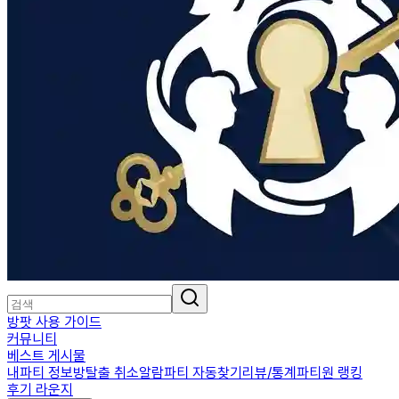
방팟 사용 가이드
커뮤니티
베스트 게시물
내파티 정보
방탈출 취소알람
파티 자동찾기
리뷰/통계
파티원 랭킹
후기 라운지