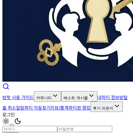
방팟 사용 가이드
내파티 정보
방탈
커뮤니티
베스트 게시물
출 취소알람
파티 자동찾기
리뷰/통계
파티원 랭킹
후기 라운지
로그인