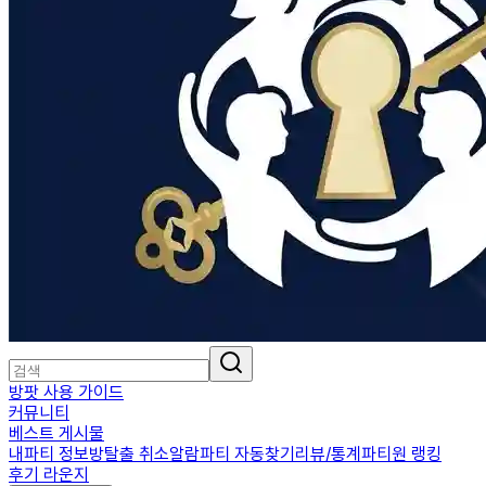
방팟 사용 가이드
커뮤니티
베스트 게시물
내파티 정보
방탈출 취소알람
파티 자동찾기
리뷰/통계
파티원 랭킹
후기 라운지