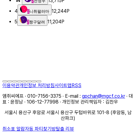
13,715
P
2
전영우
4
12,244
P
2
니취팔러마
5
11,204
P
2
짱구달려
이용약관
개인정보 처리방침
사이트맵
RSS
엠쥐씨에프 · 010-7156-3375 · E-mail :
gpchan@mgcf.co.kr
· 대
표 : 윤정남 · 106-12-77998 · 개인정보 관리책임자 : 김찬우
서울시 용산구 후암로 서울시 용산구 두텁바위로 101-8 (후암동, 남
산파크)
취소표 알람
자동 파티찾기
방탈출 리뷰