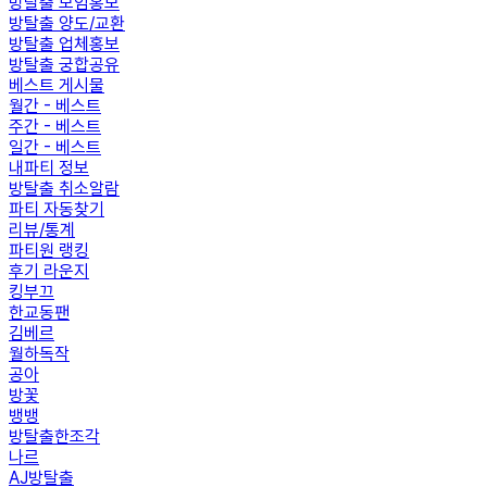
방탈출 모임홍보
방탈출 양도/교환
방탈출 업체홍보
방탈출 궁합공유
베스트 게시물
월간 - 베스트
주간 - 베스트
일간 - 베스트
내파티 정보
방탈출 취소알람
파티 자동찾기
리뷰/통계
파티원 랭킹
후기 라운지
킹부끄
한교동팬
김베르
월하독작
공아
방꽃
뱅뱅
방탈출한조각
나르
AJ방탈출