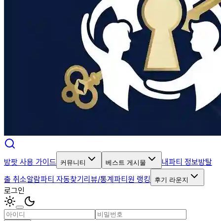
방팟 사용 가이드
내파티 정보
방탈
커뮤니티
베스트 게시물
출 취소알람
파티 자동찾기
리뷰/통계
파티원 랭킹
후기 라운지
로그인