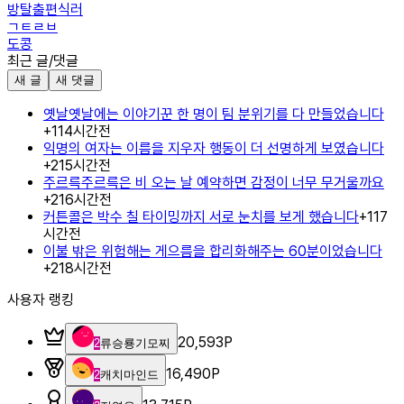
방탈출편식러
ㄱㅌㄹㅂ
도콩
최근 글/댓글
새 글
새 댓글
옛날옛날에는 이야기꾼 한 명이 팀 분위기를 다 만들었습니다
+
1
14시간전
익명의 여자는 이름을 지우자 행동이 더 선명하게 보였습니다
+
2
15시간전
주르륵주르륵은 비 오는 날 예약하면 감정이 너무 무거울까요
+
2
16시간전
커튼콜은 박수 칠 타이밍까지 서로 눈치를 보게 했습니다
+
1
17
시간전
이불 밖은 위험해는 게으름을 합리화해주는 60분이었습니다
+
2
18시간전
사용자 랭킹
20,593
P
2
류승룡기모찌
16,490
P
2
캐치마인드