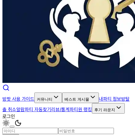
방팟 사용 가이드
내파티 정보
방탈
커뮤니티
베스트 게시물
출 취소알람
파티 자동찾기
리뷰/통계
파티원 랭킹
후기 라운지
로그인