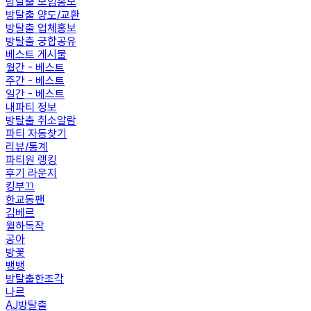
방탈출 모임홍보
방탈출 양도/교환
방탈출 업체홍보
방탈출 궁합공유
베스트 게시물
월간 - 베스트
주간 - 베스트
일간 - 베스트
내파티 정보
방탈출 취소알람
파티 자동찾기
리뷰/통계
파티원 랭킹
후기 라운지
킹부끄
한교동팬
김베르
월하독작
공아
방꽃
뱅뱅
방탈출한조각
나르
AJ방탈출