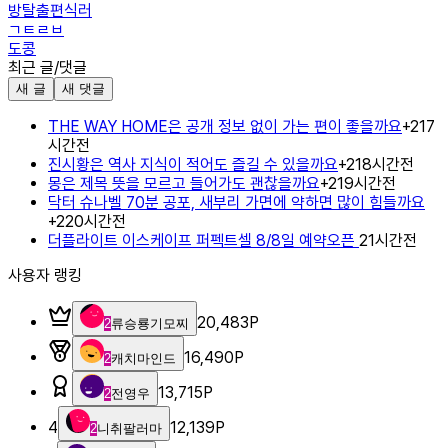
방탈출편식러
ㄱㅌㄹㅂ
도콩
최근 글/댓글
새 글
새 댓글
THE WAY HOME은 공개 정보 없이 가는 편이 좋을까요
+
2
17
시간전
진시황은 역사 지식이 적어도 즐길 수 있을까요
+
2
18시간전
몽은 제목 뜻을 모르고 들어가도 괜찮을까요
+
2
19시간전
닥터 슈나벨 70분 공포, 새부리 가면에 약하면 많이 힘들까요
+
2
20시간전
더플라이트 이스케이프 퍼펙트셀 8/8일 예약오픈
21시간전
사용자 랭킹
20,483
P
2
류승룡기모찌
16,490
P
2
캐치마인드
13,715
P
2
전영우
4
12,139
P
2
니취팔러마