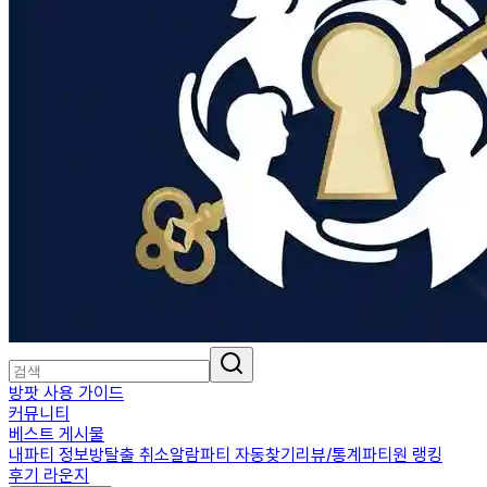
방팟 사용 가이드
커뮤니티
베스트 게시물
내파티 정보
방탈출 취소알람
파티 자동찾기
리뷰/통계
파티원 랭킹
후기 라운지