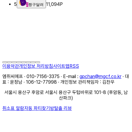
5
11,094
P
2
짱구달려
이용약관
개인정보 처리방침
사이트맵
RSS
엠쥐씨에프 · 010-7156-3375 · E-mail :
gpchan@mgcf.co.kr
· 대
표 : 윤정남 · 106-12-77998 · 개인정보 관리책임자 : 김찬우
서울시 용산구 후암로 서울시 용산구 두텁바위로 101-8 (후암동, 남
산파크)
취소표 알람
자동 파티찾기
방탈출 리뷰